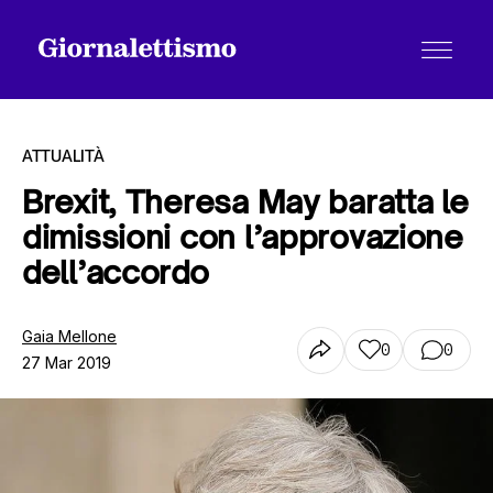
ATTUALITÀ
Brexit, Theresa May baratta le
dimissioni con l’approvazione
Tutti gli articoli
dell’accordo
Chi siamo
Gaia Mellone
0
0
27 Mar 2019
Contatti