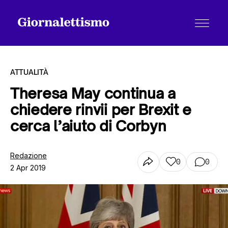
ATTUALITÀ
Theresa May continua a
chiedere rinvii per Brexit e
Tutti gli articoli
cerca l’aiuto di Corbyn
Chi siamo
Redazione
0
0
2 Apr 2019
Contatti