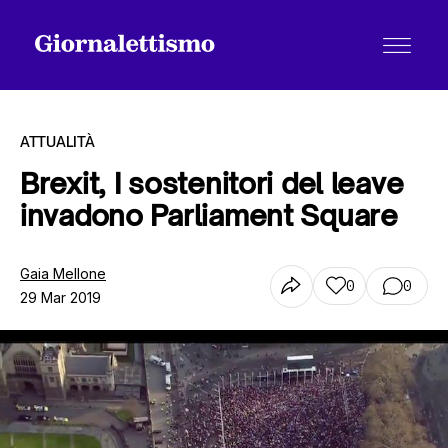
ATTUALITÀ
Brexit, I sostenitori del leave
invadono Parliament Square
Tutti gli articoli
Gaia Mellone
0
0
29 Mar 2019
Chi siamo
Contatti