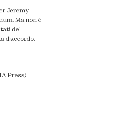
per Jeremy
ndum. Ma non è
tati del
a d’accordo.
MA Press)