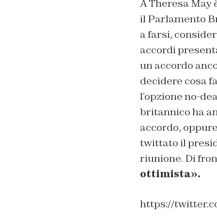
A Theresa May è 
il Parlamento B
a farsi, conside
accordi presenta
un accordo anco
decidere cosa fa
l’opzione no-dea
britannico ha an
accordo, oppure 
twittato il pres
riunione. Di fron
ottimista».
https://twitter