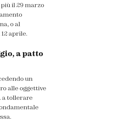
 più il 29 marzo
rlamento
a, o al
12 aprile.
gio, a patto
ncedendo un
o alle oggettive
 a tollerare
è fondamentale
ssa.