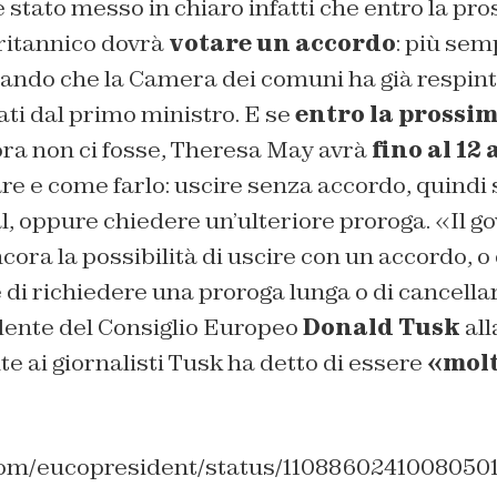
stato messo in chiaro infatti che entro la p
ritannico dovrà
votare un accordo
: più sem
rando che la Camera dei comuni ha già respinto
ti dal primo ministro. E se
entro la prossi
ra non ci fosse, Theresa May avrà
fino al 12 
re e come farlo: uscire senza accordo, quindi
l, oppure chiedere un’ulteriore proroga. «Il g
cora la possibilità di uscire con un accordo, o 
di richiedere una proroga lunga o di cancellar
idente del Consiglio Europeo
Donald Tusk
all
te ai giornalisti Tusk ha detto di essere
«molt
.com/eucopresident/status/1108860241008050