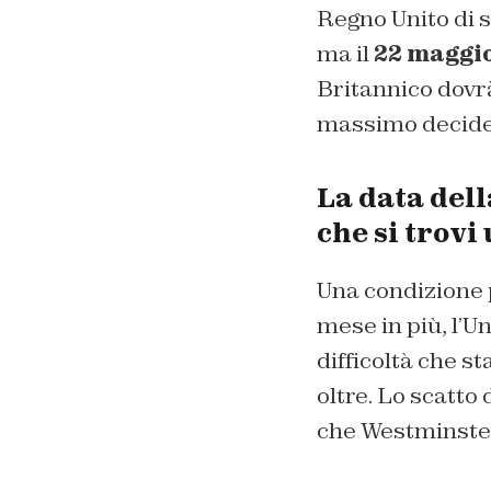
Regno Unito di s
ma il
22 maggi
Britannico dovrà
massimo decidere
La data dell
che si trovi
Una condizione 
mese in più, l’U
difficoltà che s
oltre. Lo scatto d
che Westminster 