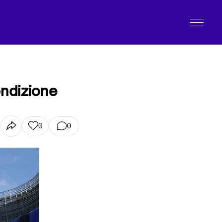
ondizione
0
0