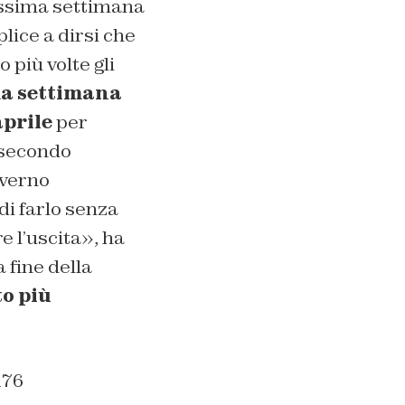
rossima settimana
plice a dirsi che
 più volte gli
ma settimana
aprile
per
 secondo
overno
di farlo senza
e l’uscita», ha
a fine della
o più
176