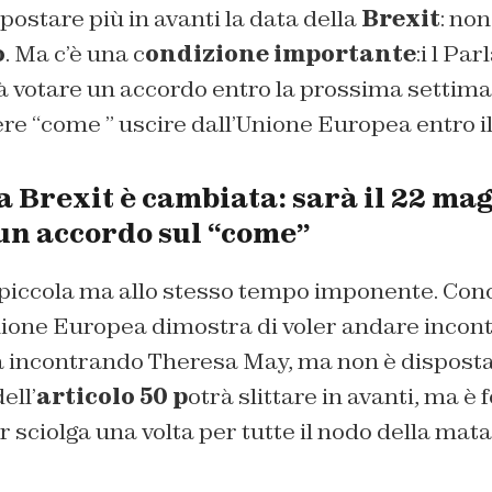
postare più in avanti la data della
Brexit
: non
o
. Ma c’è una c
ondizione importante
:i l Pa
 votare un accordo entro la prossima settiman
 “come ” uscire dall’Unione Europea entro il 
a Brexit è cambiata: sarà il 22 mag
 un accordo sul “come”
piccola ma allo stesso tempo imponente. Co
nione Europea dimostra di voler andare incontr
ta incontrando Theresa May, ma non è disposta
ell’
articolo 50 p
otrà slittare in avanti, ma 
sciolga una volta per tutte il nodo della mata