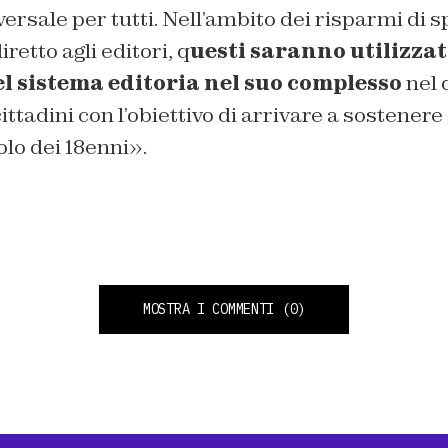
ersale per tutti. Nell’ambito dei risparmi di s
retto agli editori, q
uesti saranno utilizzat
l sistema editoria nel suo complesso
nel 
cittadini con l’obiettivo di arrivare a sostener
olo dei 18enni».
MOSTRA I COMMENTI
(0)