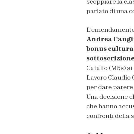
scoppiare la cl
parlato di una c
L’emendamento a
Andrea Cangi
bonus cultura 
sottoscrizion
Catalfo (M5s) si
Lavoro Claudio C
per dare parere
Una decisione ch
che hanno accusa
confronti della 