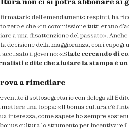
ltura non ci si potrà abbonare ai 
 firmatario dell’emendamento respinti, ha ric
sto zero e che «in commissione tutti erano d’a
re a una disattenzione del passato». Anche il
o la decisione della maggioranza, con i capog
 accusato il governo: «S
tate cercando di c
ornalisti e dite che aiutare la stampa è u
prova a rimediare
rvenuto il sottosegretario con delega all’Edito
 mettere una toppa: «Il bonus cultura c’è l’int
sua interezza, come sapete ho sempre sostenuto
l bonus cultura lo strumento per incentivare il 