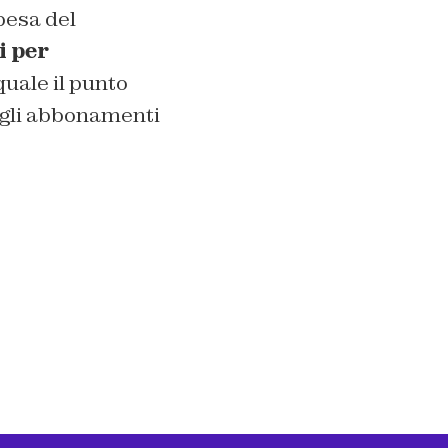
pesa del
i per
quale il punto
e gli abbonamenti