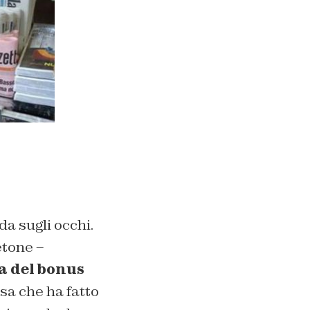
da sugli occhi.
etone –
a del bonus
sa che ha fatto