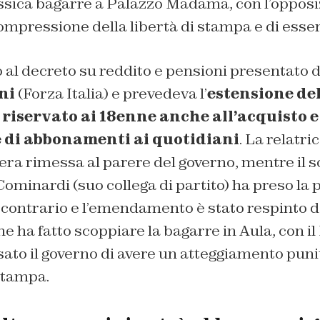
assica bagarre a Palazzo Madama, con l’opposi
ompressione della libertà di stampa e di esser
l decreto su reddito e pensioni presentato d
ni
(Forza Italia) e prevedeva l’
estensione del
riservato ai 18enne anche all’acquisto e
e di abbonamenti ai quotidiani
. La relatr
 era rimessa al parere del governo, mentre il s
ominardi (suo collega di partito) ha preso la p
 contrario e l’emendamento è stato respinto d
e ha fatto scoppiare la bagarre in Aula, con il 
to il governo di avere un atteggiamento punit
stampa.