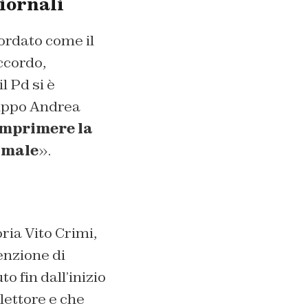
giornali
ordato come il
ccordo,
 Pd si è
ruppo Andrea
omprimere la
n male
».
ria Vito Crimi,
enzione di
 fin dall’inizio
lettore e che