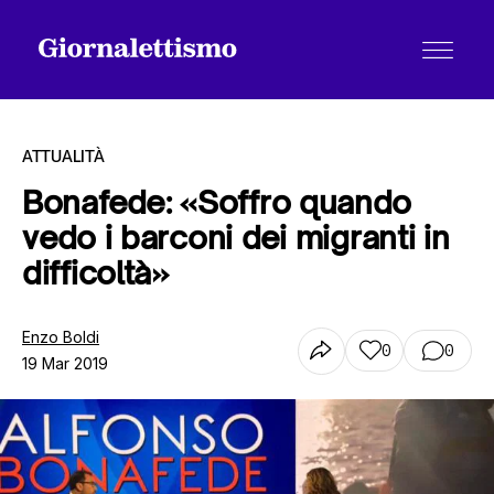
ATTUALITÀ
Bonafede: «Soffro quando
vedo i barconi dei migranti in
Tutti gli articoli
difficoltà»
Chi siamo
Enzo Boldi
0
0
19 Mar 2019
Contatti