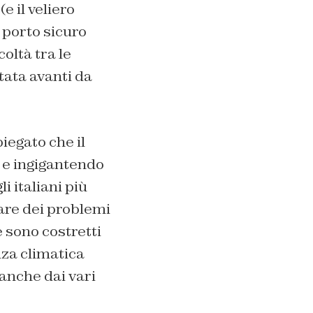
(e il veliero
 porto sicuro
oltà tra le
tata avanti da
iegato che il
i e ingigantendo
i italiani più
lare dei problemi
 sono costretti
nza climatica
anche dai vari