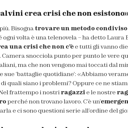
alvini crea crisi che non esistono
più. Bisogna
trovare un metodo condiviso 
ogni volta è una telenovela – ha detto Laura B
ea una crisi che non c’è
e tutti gli vanno die
a Camera snocciola punto per punto le vere qu
taliani, ma che non vengono mai toccati dal mi
le sue ‘battaglie quotidiane’: «Abbiamo veram
di quali siano i problemi? Oppure ce ne stia
el frattempo i nostri
ragazzi
e le nostre
rag
ro
perché non trovano lavoro. C’è un’
emergen
arla e ci sono questioni serie all’ordine del gi