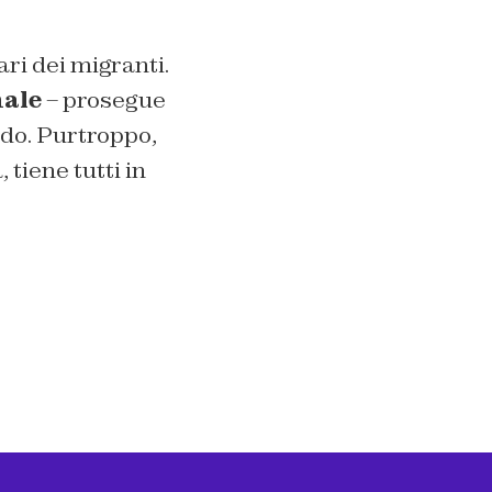
ri dei migranti.
nale
– prosegue
odo. Purtroppo,
 tiene tutti in