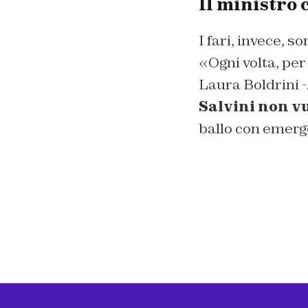
Il ministro 
I fari, invece, 
«Ogni volta, pe
Laura Boldrini -
Salvini non vu
ballo con emerg