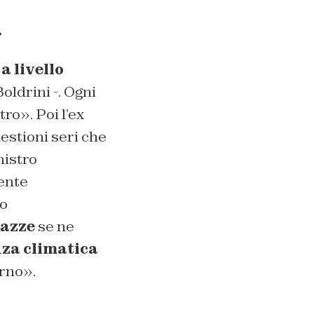
»
a livello
oldrini -. Ogni
tro». Poi l’ex
estioni seri che
nistro
ente
mo
azze
se ne
za climatica
orno».