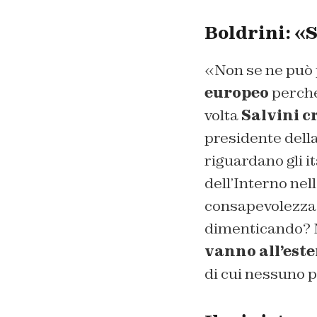
Boldrini: «S
«Non se ne può 
europeo
perché 
volta
Salvini cr
presidente dell
riguardano gli i
dell’Interno nel
consapevolezza 
dimenticando? N
vanno all’este
di cui nessuno p