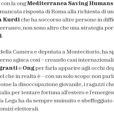
 con la ong
Mediterranea Saving Humans
 mancata risposta di Roma alla richiesta di un
n Kurdi
che ha soccorso altre persone in diffic
erraneo, non sono altro che una strategia por
i
.
della Camera e deputata a Montecitorio, ha sp
terno agisca così – creando casi internazional
granti
e
Ong
per farla apparire agli occhi degl
el che in realtà è – con un solo scopo: non par
come la disoccupazione giovanile, i ragazzi che
Italia per tentare fortuna all’estero e l’emerge
lla Lega ha da sempre sminuito e sbeffeggiato 
omizi elettorali.