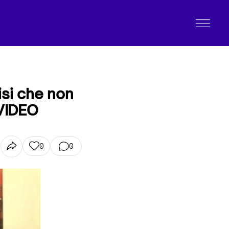
risi che non
 VIDEO
0
0