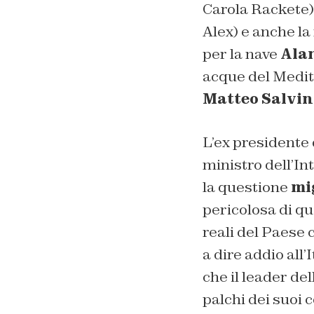
Carola Rackete)
Alex) e anche la
per la nave
Ala
acque del Medit
Matteo Salvin
L’ex presidente 
ministro dell’In
la questione
mi
pericolosa di qu
reali del Paese 
a dire addio all’
che il leader de
palchi dei suoi c