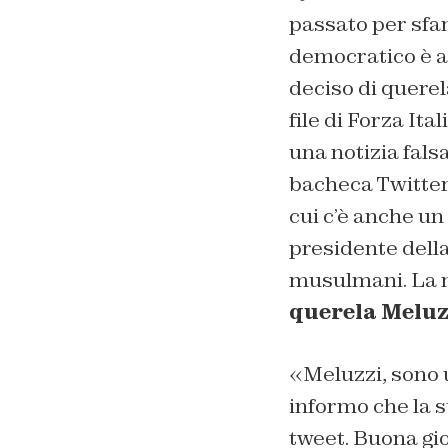
passato per sfama
democratico è a
deciso di querel
file di Forza Ita
una notizia falsa
bacheca Twitter.
cui c’è anche un
presidente della
musulmani. La m
querela Meluz
«Meluzzi, sono u
informo che la s
tweet. Buona gio