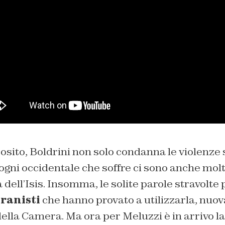
osito, Boldrini non solo condanna le violenze s
 ogni occidentale che soffre ci sono anche mo
a dell’Isis. Insomma, le solite parole stravolte
ranisti
che hanno provato a utilizzarla, nuo
della Camera. Ma ora per Meluzzi è in arrivo la