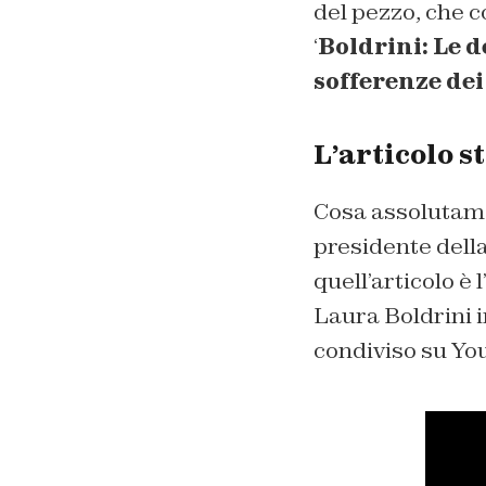
del pezzo, che c
‘
Boldrini: Le d
sofferenze de
L’articolo s
Cosa assolutamen
presidente della
quell’articolo è l
Laura Boldrini in
condiviso su You