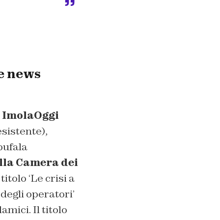
e news
i
ImolaOggi
esistente),
bufala
lla Camera dei
itolo ‘Le crisi a
degli operatori’
mici. Il titolo