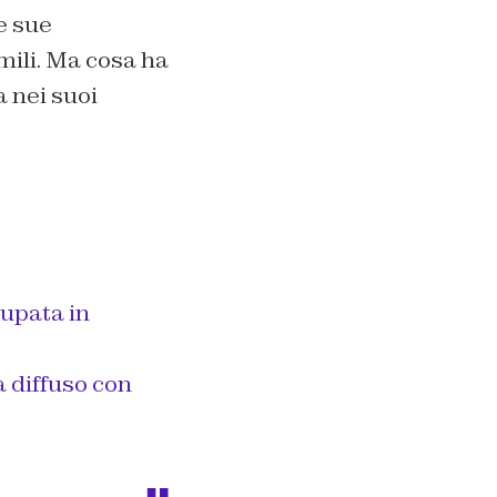
e sue
mili. Ma cosa ha
 nei suoi
cupata in
a diffuso con