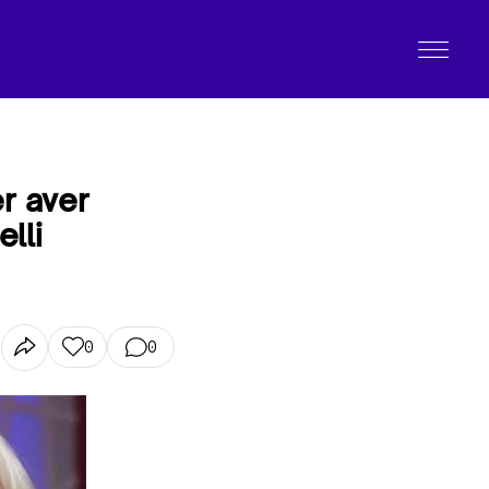
r aver
lli
0
0