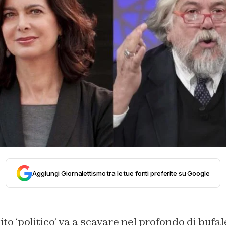
Aggiungi Giornalettismo tra le tue fonti preferite su Google
to ‘politico’ va a scavare nel profondo di bufal