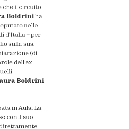
 che il circuito
a Boldrini
ha
deputato nelle
i d’Italia – per
lio sulla sua
hiarazione (di
role dell’ex
uelli
aura Boldrini
ata in Aula. La
o con il suo
o direttamente