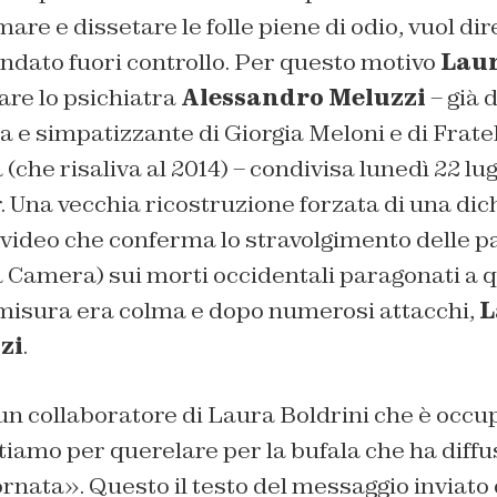
re e dissetare le folle piene di odio, vuol dire
ndato fuori controllo. Per questo motivo
Laur
are lo psichiatra
Alessandro Meluzzi
– già 
lia e simpatizzante di Giorgia Meloni e di Fratell
 (che risaliva al 2014) – condivisa lunedì 22 lug
 Una vecchia ricostruzione forzata di una dic
 video che conferma lo stravolgimento delle pa
 Camera) sui morti occidentali paragonati a q
isura era colma e dopo numerosi attacchi,
L
zi
.
n collaboratore di Laura Boldrini che è occup
tiamo per querelare per la bufala che ha diffus
rnata». Questo il testo del messaggio inviat