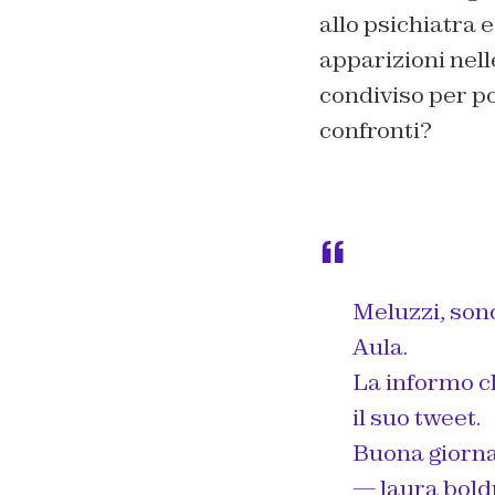
allo psichiatra e
apparizioni nel
condiviso per po
confronti?
Meluzzi, sono
Aula.
La informo ch
il suo tweet.
Buona giorn
— laura bold