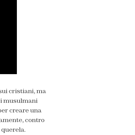
ui cristiani, ma
lti musulmani
 per creare una
vamente, contro
 querela.