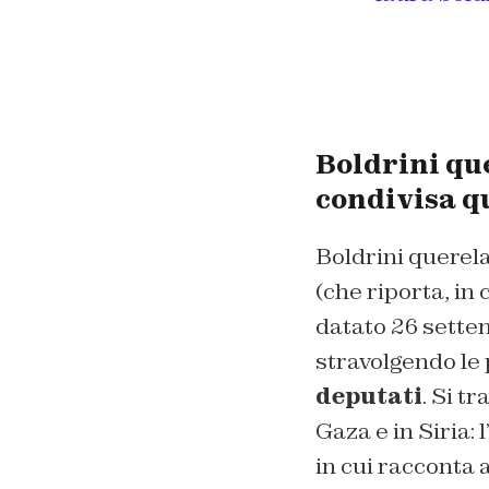
Boldrini qu
condivisa q
Boldrini querela
(che riporta, in 
datato 26 sette
stravolgendo le 
deputati
. Si t
Gaza e in Siria:
in cui racconta 