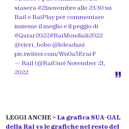
stasera
#21novembre
alle 23.30 su
Rai1 e RaiPlay per commentare
insieme il meglio e il peggio di
#Qatar2022
#RaiMondiali2022
@vieri_bobo
@leleadani
pic.twitter.com/Wn0a5ErarF
— Rai1 (@RaiUno)
November 21,
2022
LEGGI ANCHE >
La grafica SUA-GAL
della Rai vs le grafiche nel resto del