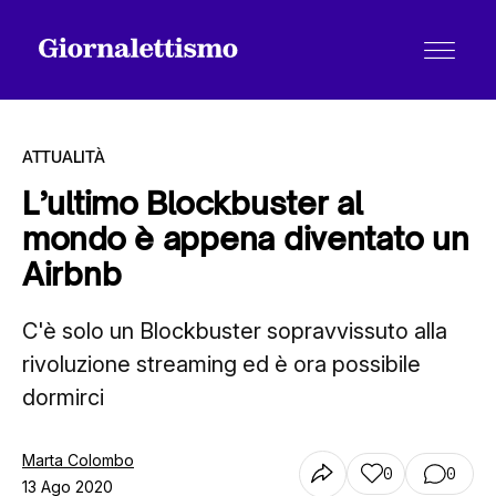
ATTUALITÀ
L’ultimo Blockbuster al
mondo è appena diventato un
Tutti gli articoli
Airbnb
C'è solo un Blockbuster sopravvissuto alla
Chi siamo
rivoluzione streaming ed è ora possibile
dormirci
Contatti
Marta Colombo
0
0
13 Ago 2020