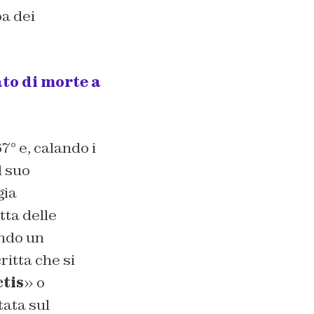
pa dei
ato di morte a
67° e, calando i
l suo
gia
tta delle
ondo un
itta che si
ctis
» o
tata sul