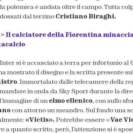
, la polemica è andata oltre il campo. Tutta col
dossati dal terzino
Cristiano Biraghi.
 >
Il calciatore della Fiorentina minacci
tacalcio
’Inter si è accasciato a terra per infortunio al 
 ha mostrato il disegno e la scritta presente su
nistro
. Immortalato dalle telecamere della re
(mandate in onda da Sky Sport durante la dire
e l’immagine di un
elmo ellenico
, con sullo sf
iano
con attorno un meandro. Sul fondo una scr
ialmente:
«Victis».
Potrebbe essere «
Vae Vi
re a quanto scritto, però, l’attenzione si è spos