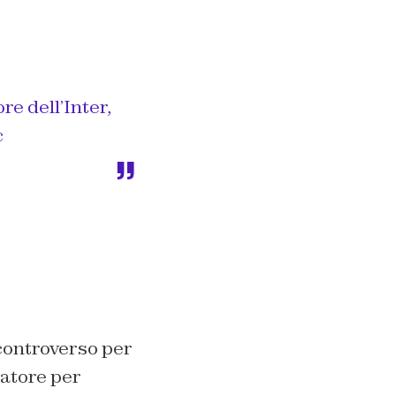
re dell’Inter,
c
controverso per
iatore per