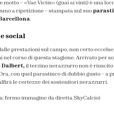
 motto – «Vae Victis» (guai ai vinti) è una loc
ismo a ripetizione – stampata sul suo
parast
Barcellona
.
e social
 dalle prestazioni sul campo, non certo eccelse,
i nel corso di questa stagione. Arrivato per so
e
Dalbert,
il terzino nerazzurro non è riuscito
. Ora, con quel parastinco di dubbio gusto – a p
alfirà le certezze dei sostenitori nerazzurri.
na: fermo immagine da diretta SkyCalcio)