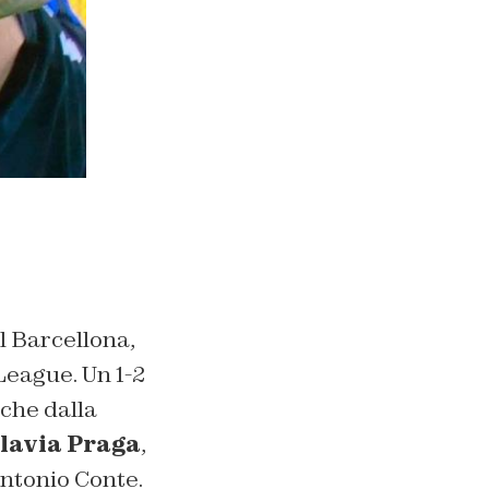
il Barcellona,
League. Un 1-2
nche dalla
lavia Praga
,
Antonio Conte.