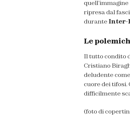
quell’immagine e
ripresa dal fasc
durante
Inter-
Le polemich
Il tutto condito
Cristiano Biragh
deludente com
cuore dei tifosi
difficilmente sc
(foto di coperti