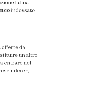
uzione latina
inco
indossato
 offerte da
stituire un altro
 a entrare nel
rescindere -,