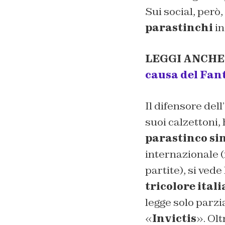
Sui social, però
parastinchi
in
LEGGI ANCHE
causa del Fan
Il difensore dell
suoi calzettoni,
parastinco si
internazionale 
partite), si ved
tricolore ital
legge solo parz
«
Invictis
». Olt