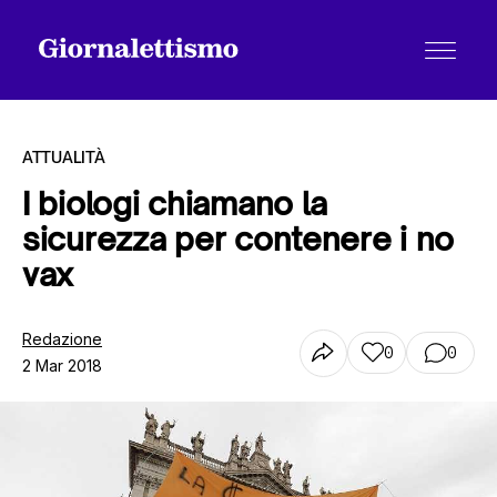
ATTUALITÀ
I biologi chiamano la
sicurezza per contenere i no
Tutti gli articoli
vax
Chi siamo
Redazione
0
0
2 Mar 2018
Contatti