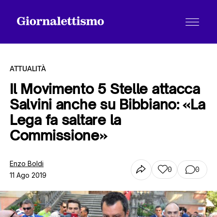
ATTUALITÀ
Il Movimento 5 Stelle attacca
Salvini anche su Bibbiano: «La
Tutti gli articoli
Lega fa saltare la
Commissione»
Chi siamo
Enzo Boldi
0
0
11 Ago 2019
Contatti