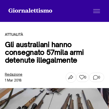
ATTUALITÀ
Gli australiani hanno
consegnato 57mila armi
Tutti gli articoli
detenute illegalmente
Chi siamo
Redazione
0
0
1 Mar 2018
Contatti