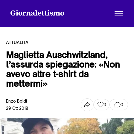
ATTUALITÀ
Maglietta Auschwitzland,
l’assurda spiegazione: «Non
Tutti gli articoli
avevo altre t-shirt da
mettermi»
Chi siamo
Enzo Boldi
0
0
29 Ott 2018
Contatti