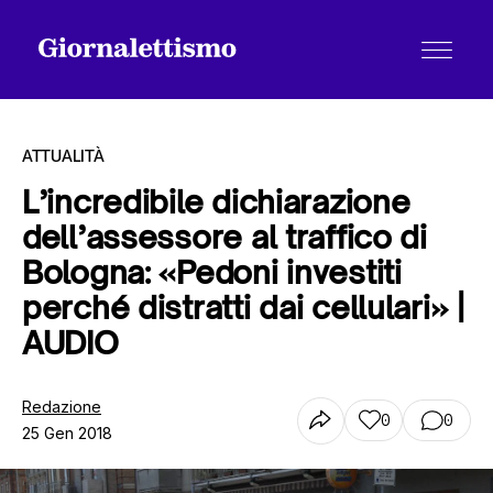
ATTUALITÀ
L’incredibile dichiarazione
dell’assessore al traffico di
Tutti gli articoli
Bologna: «Pedoni investiti
perché distratti dai cellulari» |
Chi siamo
AUDIO
Redazione
Contatti
0
0
25 Gen 2018