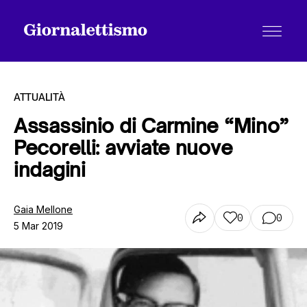
ATTUALITÀ
Assassinio di Carmine “Mino”
Pecorelli: avviate nuove
Tutti gli articoli
indagini
Chi siamo
Gaia Mellone
0
0
5 Mar 2019
Contatti