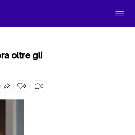
a oltre gli
0
0