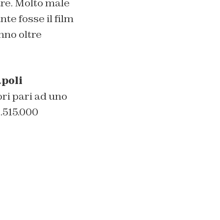
are. Molto male
te fosse il film
nno oltre
poli
ori pari ad uno
1.515.000