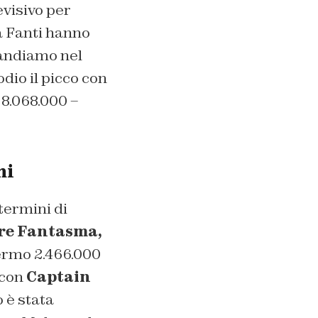
visivo per
a Fanti hanno
 andiamo nel
dio il picco con
8.068.000 –
mi
termini di
ere Fantasma,
ermo 2.466.000
 con
Captain
 è stata