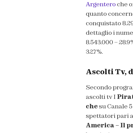
Argentero
che o
quanto concerne 
conquistato 8.29
dettaglio i nume
8.543.000 – 28.
32.7%.
Ascolti Tv, 
Secondo program
ascolti tv I
Pirat
che
su Canale 5
spettatori pari 
America – Il 