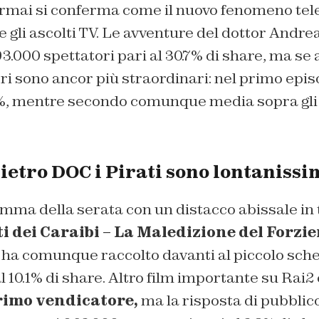
rmai si conferma come il nuovo fenomeno tele
gli ascolti TV. Le avventure del dottor Andre
3.000 spettatori pari al 30.7% di share, ma se
ri sono ancor più straordinari: nel primo episo
9%, mentre secondo comunque media sopra gli 
dietro DOC i Pirati sono lontanissi
ma della serata con un distacco abissale in 
i dei Caraibi – La Maledizione del Forzi
ha comunque raccolto davanti al piccolo sch
al 10.1% di share. Altro film importante su Rai2
primo vendicatore,
ma la risposta di pubblico