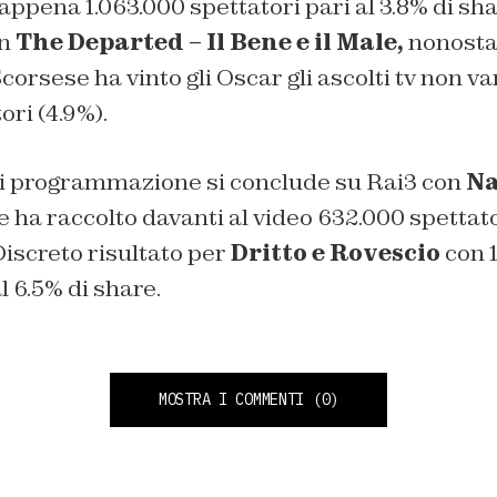
ppena 1.063.000 spettatori pari al 3.8% di sh
on
The Departed – Il Bene e il Male,
nonostan
corsese ha vinto gli Oscar gli ascolti tv non va
ori (4.9%).
ì di programmazione si conclude su Rai3 con
Na
e
ha raccolto davanti al video 632.000 spettat
Discreto risultato per
Dritto e Rovescio
con 
l 6.5% di share.
MOSTRA I COMMENTI
(0)