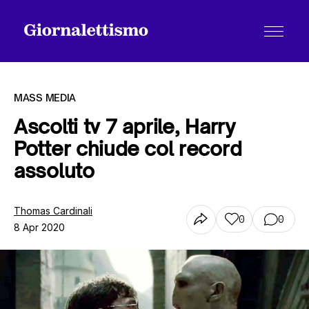
MASS MEDIA
Ascolti tv 7 aprile, Harry
Potter chiude col record
Tutti gli articoli
assoluto
Chi siamo
Thomas Cardinali
0
0
8 Apr 2020
Contatti