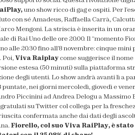
aiPlay,
uno show ricco di gag e ospiti. Per l’eso
uto con sé Amadeus, Raffaella Carrà, Calcutta
arco Mengoni. La striscia è inserita in un orar
nale di Rai Uno delle ore 20.00. Il “momento Fio
o alle 20.30 fino all’8 novembre: cinque mini 
 Poi,
Viva Raiplay
come suggerisce il nome
rsione estesa (50 minuti) sulla piattaforma s
ione degli utenti. Lo show andrà avanti lì a par
puntate, nei giorni mercoledì, giovedì e venerd
ndro Piccinini ad Andrea Delogu a Massimo B
gratulati su Twitter col collega per la freschez
riuscita confermata anche dai dati degli ascolt
ana.
Fiorello, col suo
Viva RaiPlay
, è stat
tatori con il 25.08% di share!