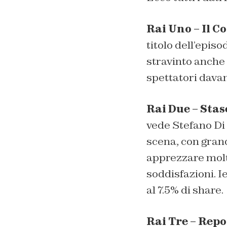
Rai Uno – Il 
titolo dell’epis
stravinto anche s
spettatori davant
Rai Due – Stas
vede Stefano Di 
scena, con grand
apprezzare molti
soddisfazioni. I
al 7.5% di share.
Rai Tre – Repo