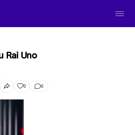
su Rai Uno
0
0