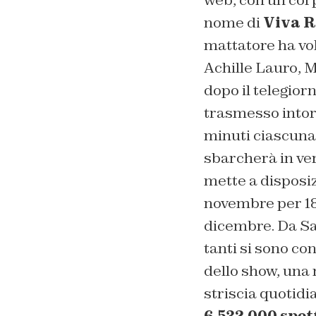
nome di
Viva R
mattatore ha vol
Achille Lauro, M
dopo il telegior
trasmesso intorn
minuti ciascuna.
sbarcherà in ve
mette a disposiz
novembre per 18 
dicembre. Da Sa
tanti si sono con
dello show, una 
striscia quotidi
6.532.000 spet