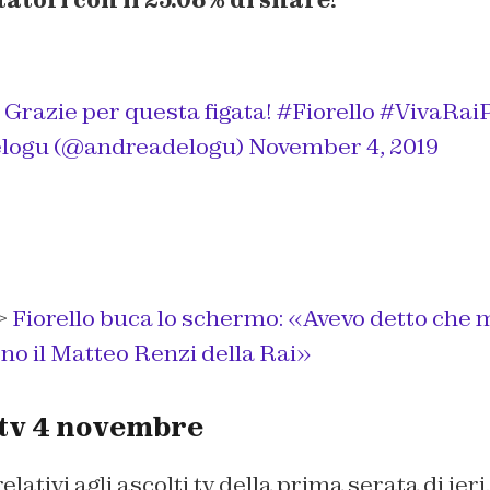
 Grazie per questa figata!
#Fiorello
#VivaRaiP
logu (@andreadelogu)
November 4, 2019
>
Fiorello buca lo schermo: «Avevo detto che mi
sono il Matteo Renzi della Rai»
 tv 4 novembre
relativi agli ascolti tv della prima serata di ieri.