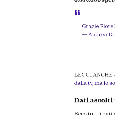
Grazie Fiore!
— Andrea De
LEGGI ANCHE 
dalla tv, ma io 
Dati ascolti
Ecco tutti i dati 