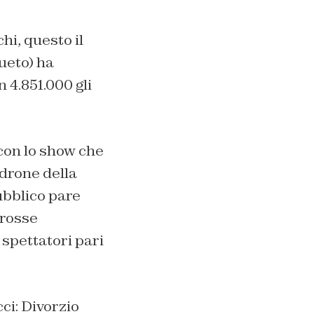
chi
, questo il
sueto) ha
 4.851.000 gli
on lo show che
drone della
ubblico pare
grosse
 spettatori pari
cci:
Divorzio