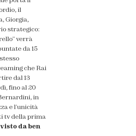
rdio, il
, Giorgia,
io strategico:
rello” verrà
puntate da 15
 stesso
treaming che Rai
tire dal 13
ì, fino al 20
ernardini, in
za e l’unicità
i tv della prima
o visto da ben