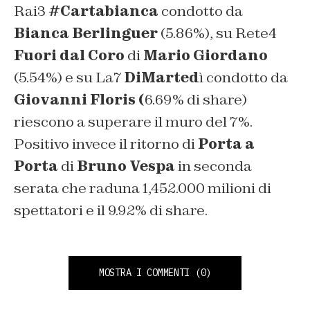
Rai3
#Cartabianca
condotto da
Bianca Berlinguer
(5.86%), su Rete4
Fuori dal Coro
di
Mario Giordano
(5.54%) e su La7
DiMarted
ì condotto da
Giovanni Floris (
6.69% di share)
riescono a superare il muro del 7%.
Positivo invece il ritorno di
Porta a
Porta
di
Bruno Vespa
in seconda
serata che raduna 1,452.000 milioni di
spettatori e il 9.92% di share.
MOSTRA I COMMENTI
(0)