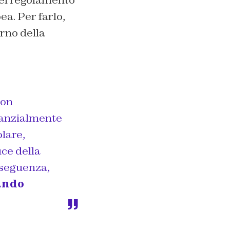
uel regolamento
ea. Per farlo,
erno della
non
stanzialmente
olare,
uce della
nseguenza,
ando