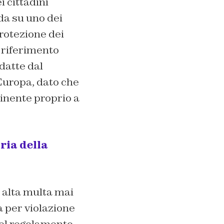
i cittadini
nda su uno dei
rotezione dei
 riferimento
edatte dal
Europa, dato che
inente proprio a
oria della
 alta multa mai
a per violazione