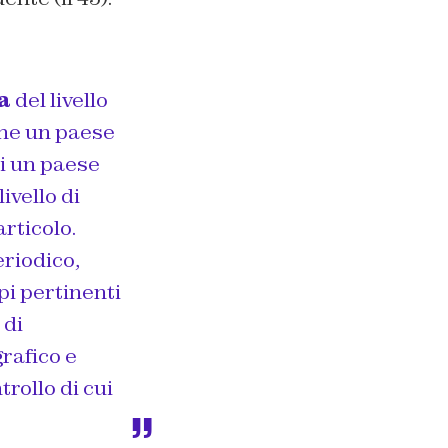
a
del livello
che un paese
di un paese
ivello di
rticolo.
riodico,
pi pertinenti
 di
rafico e
trollo di cui