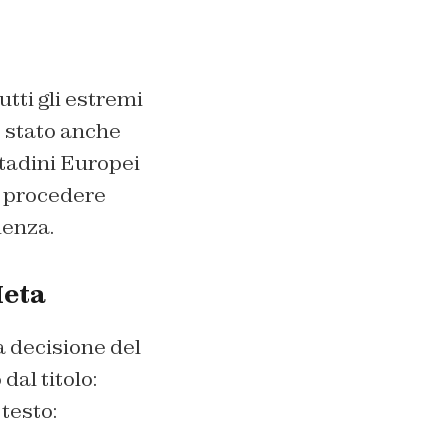
utti gli estremi
è stato anche
ttadini Europei
di procedere
denza.
Meta
la decisione del
al titolo:
testo: