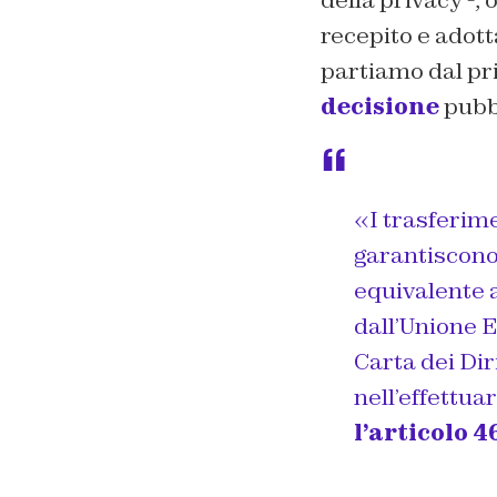
della privacy -,
recepito e adott
partiamo dal pri
decisione
pubbl
«I trasferime
garantiscono 
equivalente a 
dall’Unione E
Carta dei Di
nell’effettuar
l’articolo 4