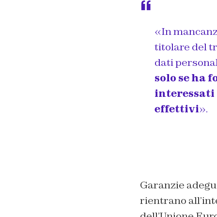
«In mancanza 
titolare del 
dati personal
solo se ha 
interessati 
effettivi
».
Garanzie adegua
rientrano all’in
dell’Unione Euro