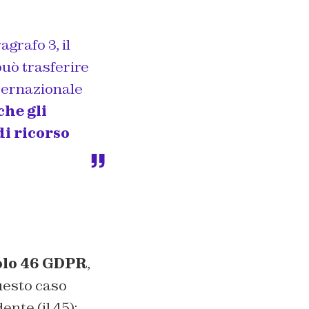
grafo 3, il
può trasferire
nternazionale
che gli
di ricorso
olo 46 GDPR
,
questo caso
nte (il 45):