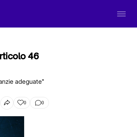
rticolo 46
aranzie adeguate"
0
0