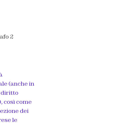
afo 2
à
ale (anche in
diritto
), così come
tezione dei
rese le