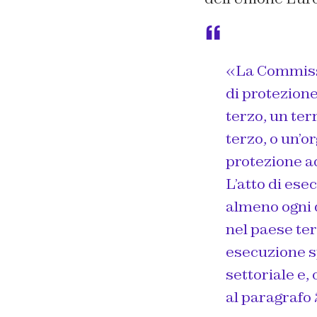
«La Commiss
di protezione
terzo, un terr
terzo, o un’o
protezione ad
L’atto di es
almeno ogni q
nel paese ter
esecuzione sp
settoriale e, 
al paragrafo 2