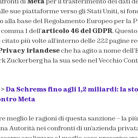
fronti di
Meta
per il trasferimento dei dati de
alle sue piattaforme verso gli Stati Uniti, si fo
no alla base del Regolamento Europeo per la P
l comma 1 dell’
articolo 46 del GDPR
. Questo
citato più volte all’interno delle 222 pagine r
Privacy irlandese
che ha agito a nome dell’
rk Zuckerberg ha la sua sede nel Vecchio Cont
 >
Da Schrems fino agli 1,2 miliardi: la st
ontro Meta
meglio le ragioni di questa sanzione – la più
 Autorità nei confronti di un’azienda privat