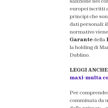
sanzione nei con
europei iscritti 
principi che so
dati personali: i
normativo viene 
Garante
della
la holding di Ma
Dublino.
LEGGI ANCHE
maxi-multa c
Per comprendere 
comminata da una