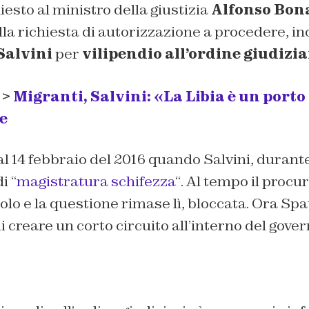
sto al ministro della giustizia
Alfonso Bon
la richiesta di autorizzazione a procedere, ino
Salvini
per
vilipendio all’ordine giudizia
 >
Migranti, Salvini: «La Libia è un porto
e
o al 14 febbraio del 2016 quando Salvini, durant
di
“
magistratura schifezza
“
. Al tempo il procu
olo e la questione rimase lì, bloccata. Ora Sp
i creare un corto circuito all’interno del gover