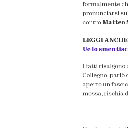
formalmente chie
pronunciarsi sul
contro
Matteo 
LEGGI ANCHE
Ue lo smentisc
I fatti risalgon
Collegno, parlò 
aperto un fascic
mossa, rischia d