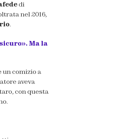
afede
di
ltrata nel 2016,
rio
.
 sicuro». Ma la
e un comizio a
ratore aveva
ataro, con questa
no.