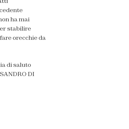
atti
recedente
 non ha mai
er stabilire
 fare orecchie da
a di saluto
LESSANDRO DI