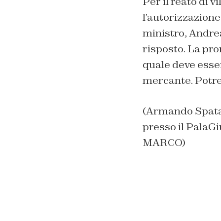
Per il reato di v
l’autorizzazione
ministro, Andrea
risposto. La pro
quale deve esser
mercante. Potr
(Armando Spatar
presso il PalaG
MARCO)