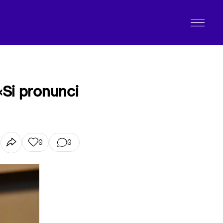
«Si pronunci
0
0