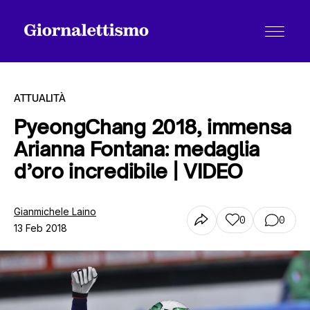
ATTUALITÀ
PyeongChang 2018, immensa
Arianna Fontana: medaglia
Tutti gli articoli
d’oro incredibile | VIDEO
Chi siamo
Gianmichele Laino
0
0
13 Feb 2018
Contatti