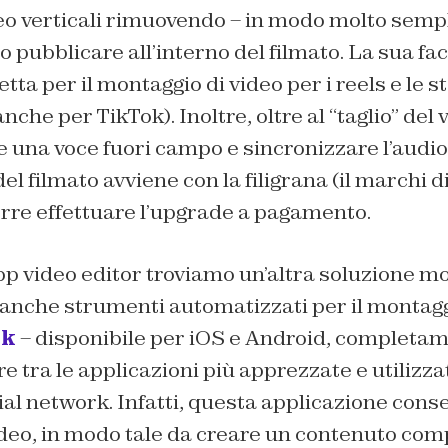
eo verticali rimuovendo – in modo molto sempli
 pubblicare all’interno del filmato. La sua fac
tta per il montaggio di video per i reels e le s
che per TikTok). Inoltre, oltre al “taglio” del
e una voce fuori campo e sincronizzare l’audio
l filmato avviene con la filigrana (il marchi d
rre effettuare l’upgrade a pagamento.
p video editor troviamo un’altra soluzione mol
 anche strumenti automatizzati per il montaggi
ik
– disponibile per iOS e Android, completam
re tra le applicazioni più apprezzate e utilizza
ial network. Infatti, questa applicazione conse
video, in modo tale da creare un contenuto comp