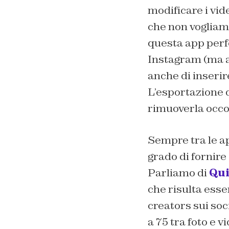
modificare i vid
che non vogliamo
questa app perfe
Instagram (ma an
anche di inserir
L’esportazione de
rimuoverla occo
Sempre tra le ap
grado di fornire
Parliamo di
Qu
che risulta esse
creators sui soc
a 75 tra foto e 