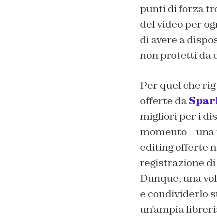
punti di forza tr
del video per og
di avere a dispo
non protetti da d
Per quel che rig
offerte da
Spar
migliori per i di
momento – una v
editing offerte 
registrazione di 
Dunque, una vol
e condividerlo s
un’ampia libreria