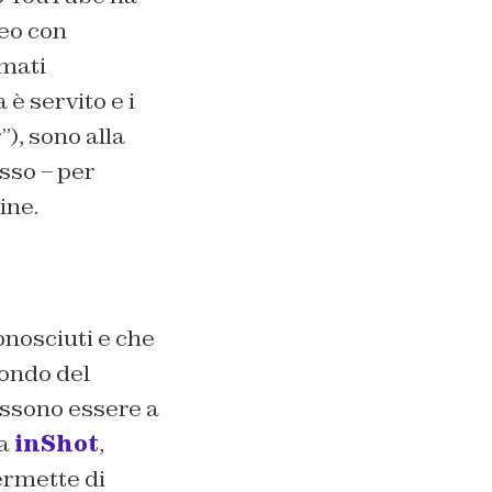
deo con
rmati
 è servito e i
), sono alla
esso – per
ine.
nosciuti e che
mondo del
ossono essere a
da
inShot
,
ermette di