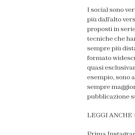
I social sono ver
più dall’alto ver
proposti in seri
tecniche che ha
sempre più dista
formato widescre
quasi esclusivam
esempio, sono ab
sempre maggiore 
pubblicazione s
LEGGI ANCHE 
Prima Instagram 