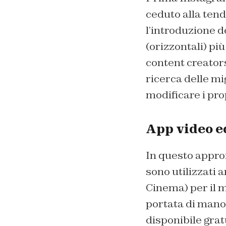
ceduto alla tend
l’introduzione de
(orizzontali) più
content creators
ricerca delle mig
modificare i pro
App video ed
In questo appro
sono utilizzati 
Cinema) per il m
portata di mano 
disponibile gra