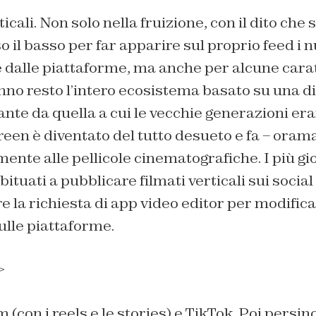
ticali. Non solo nella fruizione, con il dito ch
so il basso per far apparire sul proprio feed i 
e dalle piattaforme, ma anche per alcune cara
nno resto l’intero ecosistema basato su una 
nte da quella a cui le vecchie generazioni eran
en è diventato del tutto desueto e fa – orama
ente alle pellicole cinematografiche. I più gi
ituati a pubblicare filmati verticali sui social
la richiesta di app video editor per modifica
ulle piattaforme.
>
(con i reels e le stories) e TikTok. Poi persi