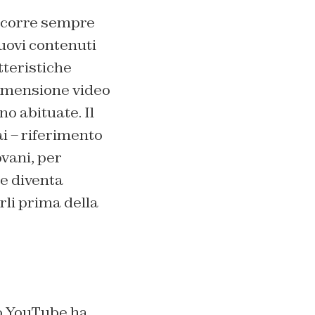
e scorre sempre
nuovi contenuti
tteristiche
dimensione video
o abituate. Il
i – riferimento
ovani, per
 e diventa
rli prima della
no YouTube ha