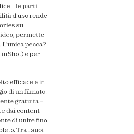
ce – le parti
ilità d’uso rende
tories su
 video, permette
. L’unica pecca?
i inShot) e per
to efficace e in
o di un filmato.
ente gratuita –
te dai content
nte di unire fino
leto. Tra i suoi