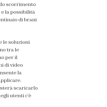
ello scorrimento
e la possibilità
ntinaio di brani
 le soluzioni
no tra le
o per il
i di video
onsente la
applicare.
sterà scaricarlo
gli utenti c’è