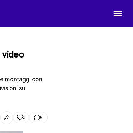
 video
are montaggi con
visioni sui
0
0