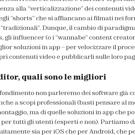
enza alla “verticalizzazione” dei contenuti vi
gli “shorts” che si affiancano ai filmati nei fo
 “tradizionali”. Dunque, il cambio di paradigma
, gli influencer (o i “wannabe” content creator”
lior soluzioni in app – per velocizzare il proc
pri contenuti video e pubblicarli sulle loro pag
itor, quali sono le migliori
fondimento non parleremo dei software già co
anche a scopi professionali (basti pensare al 
ontaggio, ma di quelle soluzioni in app che p
per tutti gli utenti (esperti e non). Partiamo 
tuitamente sia per iOS che per Android, che p