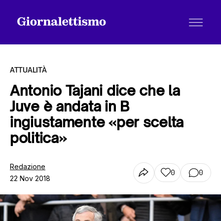
ATTUALITÀ
Antonio Tajani dice che la
Juve è andata in B
Tutti gli articoli
ingiustamente «per scelta
politica»
Chi siamo
Redazione
0
0
22 Nov 2018
Contatti