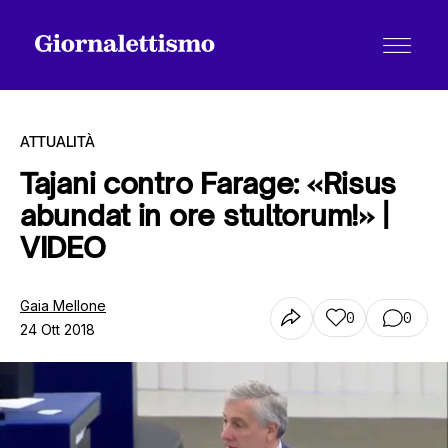
ATTUALITÀ
Tajani contro Farage: «Risus
abundat in ore stultorum!» |
Tutti gli articoli
VIDEO
Chi siamo
Gaia Mellone
0
0
24 Ott 2018
Contatti