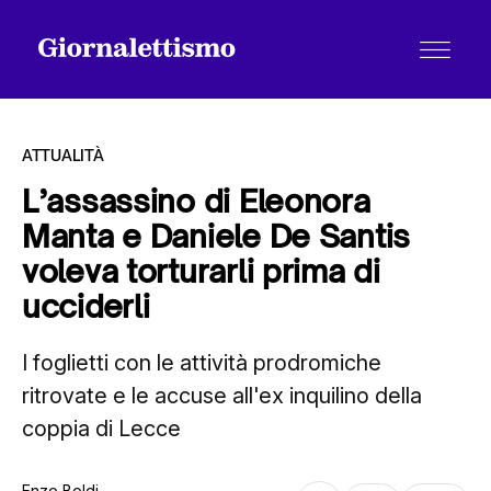
ATTUALITÀ
L’assassino di Eleonora
Manta e Daniele De Santis
Tutti gli articoli
voleva torturarli prima di
ucciderli
Chi siamo
I foglietti con le attività prodromiche
ritrovate e le accuse all'ex inquilino della
Contatti
coppia di Lecce
Enzo Boldi