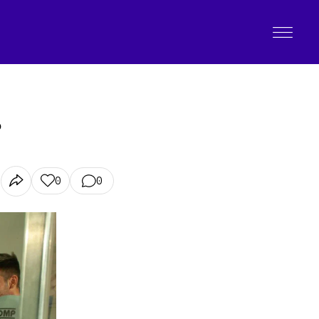
?
0
0