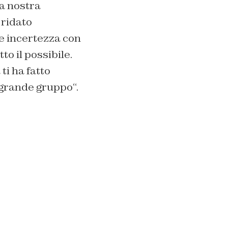
a nostra
 ridato
e incertezza con
o il possibile.
ti ha fatto
n grande gruppo
“.