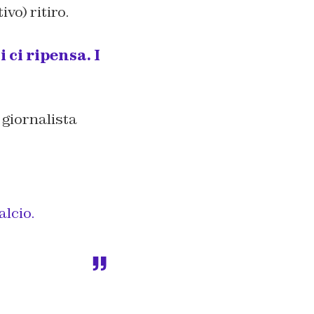
vo) ritiro.
 ci ripensa. I
 giornalista
alcio.