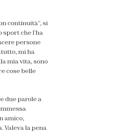
con continuità
“, si
o sport che l’ha
oscere persone
tutto, mi ha
la mia vita, sono
re cose belle
re due parole a
scommessa
un amico,
a. Valeva la pena