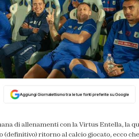
Aggiungi Giornalettismo tra le tue fonti preferite su Google
na di allenamenti con la Virtus Entella, la q
 (definitivo) ritorno al calcio giocato, ecco c