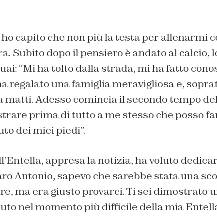
i ho capito che non più la testa per allenarmi 
ra. Subito dopo il pensiero è andato al calcio, l
uai: “
Mi ha tolto dalla strada, mi ha fatto con
a regalato una famiglia meravigliosa e, soprat
da matti. Adesso comincia il secondo tempo del
trare prima di tutto a me stesso che posso fa
to dei miei piedi”.
ll’Entella, appresa la notizia, ha voluto dedica
ro Antonio, sapevo che sarebbe stata una 
cere, ma era giusto provarci. Ti sei dimostrato 
aiuto nel momento più difficile della mia Entell