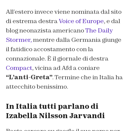
All’estero invece viene nominata dal sito
di estrema destra
Voice of Europe
, e dal
blog neonazista americano
The Daily
Stormer,
mentre dalla Germania giunge
il fatidico accostamento con la
connazionale. È il giornale di destra
Compact
,
vicina ad Afd a coniare
“L’anti-Greta”
. Termine che in Italia ha
attecchito benissimo.
In Italia tutti parlano di
Izabella Nilsson Jarvandi
Basta cercare su google il suo nome per