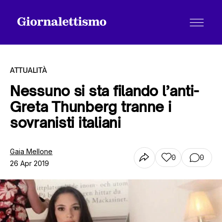
ATTUALITÀ
Nessuno si sta filando l’anti-
Greta Thunberg tranne i
Tutti gli articoli
sovranisti italiani
Chi siamo
Gaia Mellone
0
0
26 Apr 2019
Contatti