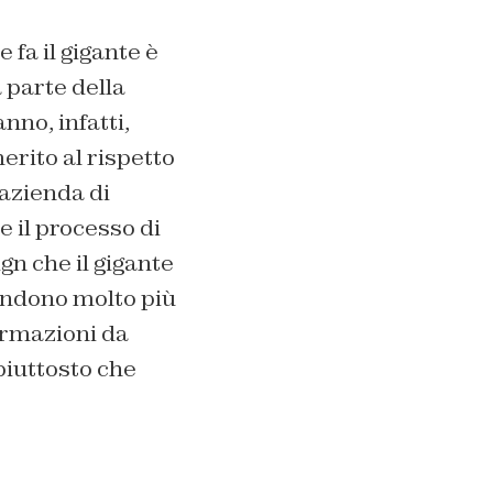
 fa il gigante è
parte della
nno, infatti,
rito al rispetto
’azienda di
 il processo di
gn che il gigante
endono molto più
formazioni da
piuttosto che