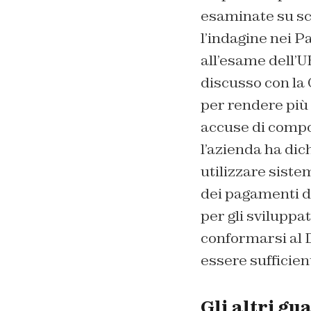
esaminate su sc
l’indagine nei P
all’esame dell’U
discusso con la 
per rendere più 
accuse di compor
l’azienda ha dic
utilizzare siste
dei pagamenti da
per gli sviluppa
conformarsi al 
essere sufficien
Gli altri gua