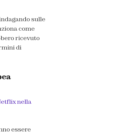
indagando sulle
nziona come
ebbero ricevuto
rmini di
pea
etflix nella
anno essere