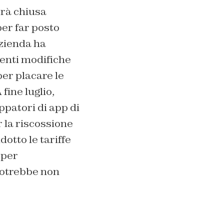
rà chiusa
per far posto
azienda ha
centi modifiche
per placare le
fine luglio,
ppatori di app di
r la riscossione
otto le tariffe
 per
potrebbe non