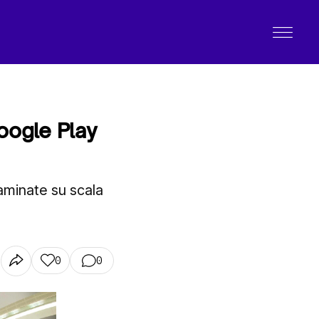
oogle Play
aminate su scala
0
0