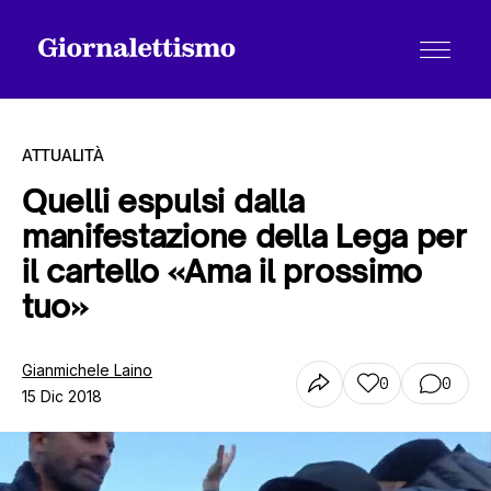
ATTUALITÀ
Quelli espulsi dalla
manifestazione della Lega per
Tutti gli articoli
il cartello «Ama il prossimo
tuo»
Chi siamo
Gianmichele Laino
0
0
15 Dic 2018
Contatti