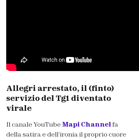
Allegri arrestato, il (finto)
servizio del Tg1 diventato
virale
Il canale YouTube
Mapi Channel
fa
della satira e dell’ironia il proprio cuore