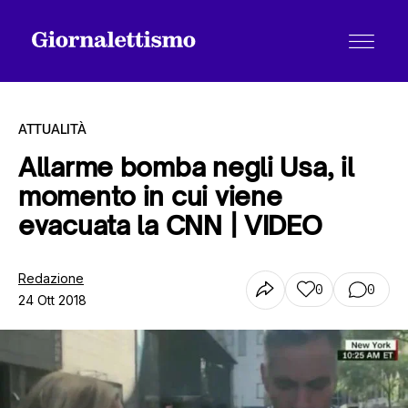
ATTUALITÀ
Allarme bomba negli Usa, il
momento in cui viene
Tutti gli articoli
evacuata la CNN | VIDEO
Chi siamo
Redazione
0
0
24 Ott 2018
Contatti