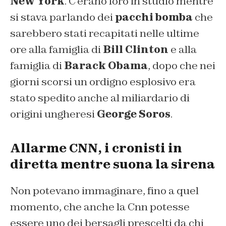
New York
. C’erano loro in studio mentre
si stava parlando dei
pacchi bomba
che
sarebbero stati recapitati nelle ultime
ore alla famiglia di
Bill Clinton
e alla
famiglia di
Barack Obama
, dopo che nei
giorni scorsi un ordigno esplosivo era
stato spedito anche al miliardario di
origini ungheresi
George Soros
.
Allarme CNN, i cronisti in
diretta mentre suona la sirena
Non potevano immaginare, fino a quel
momento, che anche la Cnn potesse
essere uno dei bersagli prescelti da chi