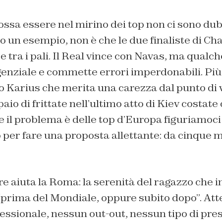
ossa essere nel mirino dei top non ci sono du
o un esempio, non è che le due finaliste di C
 tra i pali. Il Real vince con Navas, ma qualch
genziale e commette errori imperdonabili. Più 
ro Karius che merita una carezza dal punto di
aio di frittate nell’ultimo atto di Kiev costate
se il problema è delle top d’Europa figuriamo
per fare una proposta allettante: da cinque m
e aiuta la Roma: la serenità del ragazzo che i
 “prima del Mondiale, oppure subito dopo”. At
ofessionale, nessun out-out, nessun tipo di pr