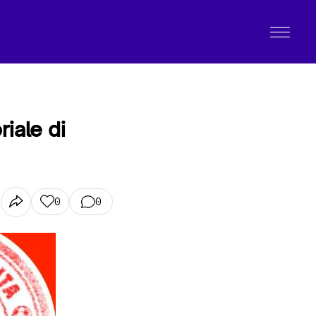
riale di
0
0