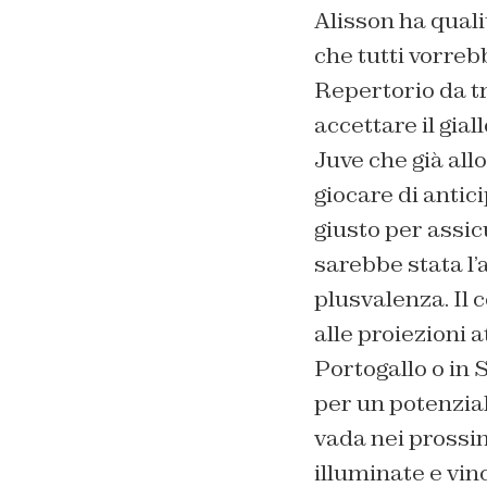
Alisson ha quali
che tutti vorrebb
Repertorio da t
accettare il gial
Juve che già all
giocare di antic
giusto per assi
sarebbe stata l’
plusvalenza. Il c
alle proiezioni a
Portogallo o in
per un potenzia
vada nei prossim
illuminate e vin