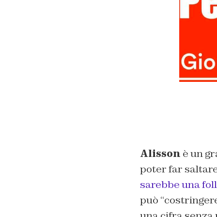
Alisson
è un gr
poter far saltare 
sarebbe una foll
può “costringere
una cifra senza 