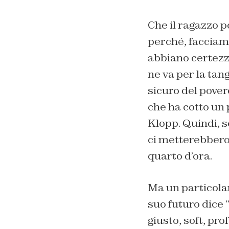
Che il ragazzo p
perché, facciam
abbiano certezze
ne va per la tan
sicuro del pove
che ha cotto un p
Klopp. Quindi, 
ci metterebbero 
quarto d’ora.
Ma un particolar
suo futuro dice
giusto, soft, pr