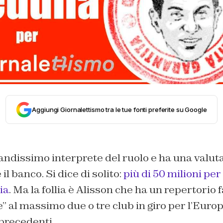
Aggiungi Giornalettismo tra le tue fonti preferite su Google
andissimo interprete del ruolo e ha una valut
il banco. Si dice di solito:
più di 50 milioni per
ia
. Ma la follia è Alisson che ha un repertorio 
” al massimo due o tre club in giro per l’Euro
precedenti.