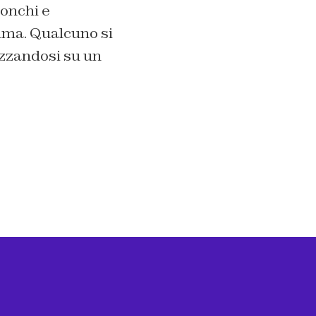
Monchi e
alma. Qualcuno si
izzandosi su un