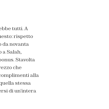
bbe tutti. A
uesto: rispetto
zo da novanta
o a Salah,
 bonus. Stavolta
prezzo che
E complimenti alla
quella stessa
rsi di un’intera