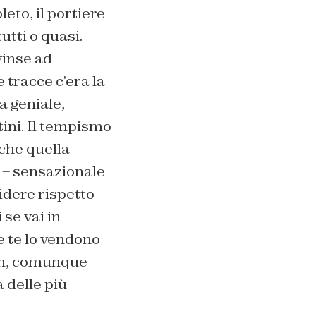
eto, il portiere
utti o quasi.
vinse ad
e tracce c’era la
a geniale,
tini. Il tempismo
che quella
 – sensazionale
ridere rispetto
 se vai in
 te lo vendono
on, comunque
 delle più