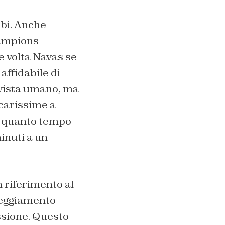
bbi. Anche
hampions
e volta Navas se
affidabile di
 vista umano, ma
 carissime a
ci quanto tempo
inuti a un
n riferimento al
teggiamento
essione. Questo