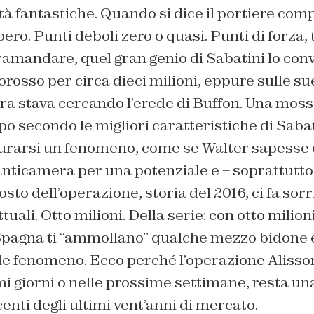
tà fantastiche. Quando si dice il portiere compl
ero. Punti deboli zero o quasi. Punti di forza, t
ramandare, quel gran genio di Sabatini lo con
lorosso per circa dieci milioni, eppure sulle su
ora stava cercando l’erede di Buffon. Una moss
ipo secondo le migliori caratteristiche di Saba
curarsi un fenomeno, come se Walter sapesse 
anticamera per una potenziale e – soprattutto
osto dell’operazione, storia del 2016, ci fa sor
ttuali. Otto milioni. Della serie: con otto milioni
 Spagna ti “ammollano” qualche mezzo bidone e
le fenomeno. Ecco perché l’operazione Aliss
i giorni o nelle prossime settimane, resta una
centi degli ultimi vent’anni di mercato.