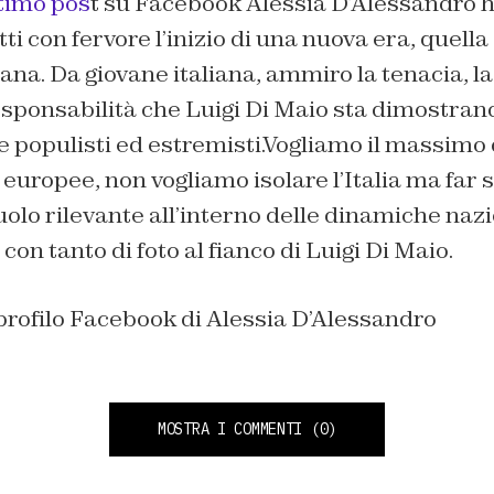
timo pos
t su Facebook Alessia D’Alessandro h
i con fervore l’inizio di una nuova era, quella
na. Da giovane italiana, ammiro la tenacia, la 
esponsabilità che Luigi Di Maio sta dimostrand
e populisti ed estremisti.
Vogliamo il massimo 
 europee, non vogliamo isolare l’Italia ma far 
olo rilevante all’interno delle dinamiche nazi
 con tanto di foto al fianco di Luigi Di Maio.
profilo Facebook di Alessia D’Alessandro
MOSTRA I COMMENTI
(0)