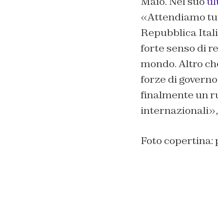
Maio. Nel suo
ul
«
Attendiamo tutt
Repubblica Italia
forte senso di r
mondo.
Altro ch
forze di governo
finalmente un ru
internazionali
»,
Foto copertina: 