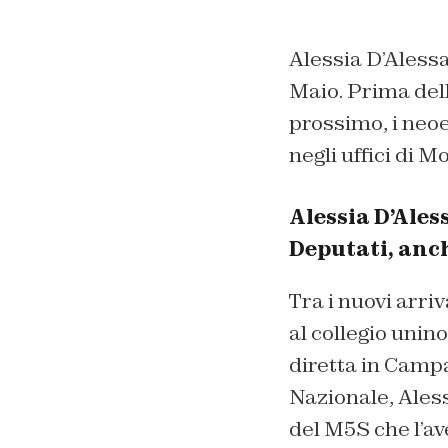
Alessia D’Alessa
Maio. Prima dell
prossimo, i neoe
negli uffici di M
Alessia D’Ale
Deputati, anch
Tra i nuovi arri
al collegio unin
diretta in Camp
Nazionale, Aless
del M5S che l’av