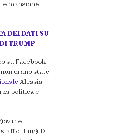
eale mansione
 DEI DATI SU
 DI TRUMP
deo su Facebook
 non erano state
ionale
Alessia
rza politica e
 giovane
taff di Luigi Di