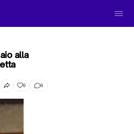
io alla
etta
0
0