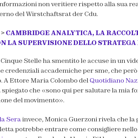
informazioni non veritiere rispetto alla sua r
nterno del Wirstchaftsrat der Cdu.
 >
CAMBRIDGE ANALYTICA, LA RACCOLTA
N LA SUPERVISIONE DELLO STRATEGA
 Cinque Stelle ha smentito le accuse in un vi
sue credenziali accademiche per sme, che però
. A Ettore Maria Colombo del
Quotidiano Naz
 spiegato che «s
ono qui per salutare la mia fo
zione del movimento
».
lla Sera
invece, Monica Guerzoni rivela che la
etta potrebbe entrare come consigliere nello s