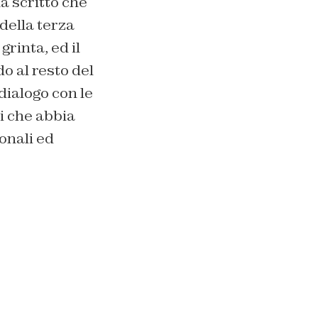
a scritto che
 della terza
grinta, ed il
o al resto del
dialogo con le
si che abbia
onali ed