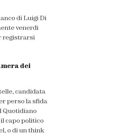
anco di Luigi Di
lmente venerdì
 registrarsi
amera dei
telle, candidata
er perso la sfida
al Quotidiano
il capo politico
, o di un think