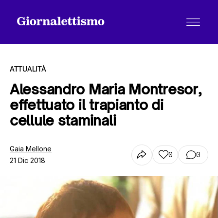
ATTUALITÀ
Alessandro Maria Montresor,
effettuato il trapianto di
Tutti gli articoli
cellule staminali
Chi siamo
Gaia Mellone
0
0
21 Dic 2018
Contatti