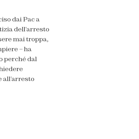
iso dai Pac a
izia dell’arresto
sere mai troppa,
mpiere – ha
so perché dal
chiedere
 all’arresto