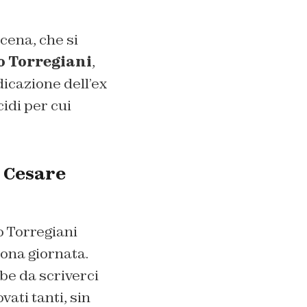
cena, che si
o Torregiani
,
dicazione dell’ex
cidi per cui
i Cesare
 Torregiani
uona giornata.
e da scriverci
vati tanti, sin