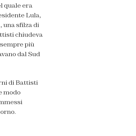
el quale era
esidente Lula,
 una sfilza di
attisti chiudeva
e sempre più
vavano dal Sud
ni di Battisti
he modo
commessi
iorno.