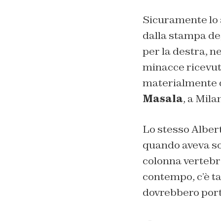
Sicuramente lo a
dalla stampa deg
per la destra, n
minacce ricevute
materialmente
Masala
, a Mila
Lo stesso Albert
quando aveva sol
colonna vertebra
contempo, c’è ta
dovrebbero porta