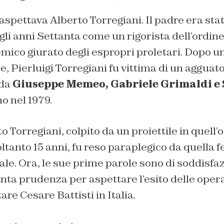
spettava Alberto Torregiani. Il padre era sta
li anni Settanta come un rigorista dell’ordin
emico giurato degli espropri proletari. Dopo un
, Pierluigi Torregiani fu vittima di un agguat
 da
Giuseppe Memeo, Gabriele Grimaldi e
no nel 1979.
o Torregiani, colpito da un proiettile in quell’
tanto 15 anni, fu reso paraplegico da quella fe
le. Ora, le sue prime parole sono di soddisfaz
nta prudenza per aspettare l’esito delle oper
re Cesare Battisti in Italia.