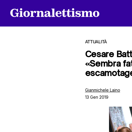
ATTUALITÀ
Cesare Batti
«Sembra fat
Tutti gli articoli
escamotag
Chi siamo
Gianmichele Laino
13 Gen 2019
Contatti