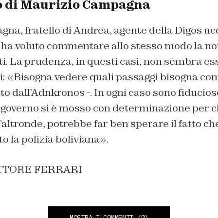
o di Maurizio Campagna
a, fratello di Andrea, agente della Digos ucc
 ha voluto commentare allo stesso modo la not
ti. La prudenza, in questi casi, non sembra es
ti: «Bisogna vedere quali passaggi bisogna co
ato dall’Adnkronos -. In ogni caso sono fiducio
i governo si è mosso con determinazione per 
’altronde, potrebbe far ben sperare il fatto che
o la polizia boliviana».
ETTORE FERRARI
MOSTRA I COMMENTI
(0)