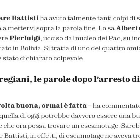
are Battisti
ha avuto talmente tanti colpi di s
a a mettervi sopra la parola fine. Lo sa
Albert
iere
Pierluigi
, ucciso dal nucleo dei Pac, su in
ato in Bolivia. Si tratta di uno dei quattro omi
è stato dichiarato colpevole.
egiani, le parole dopo l’arresto d
volta buona, ormai è fatta
– ha commentato
e quella di oggi potrebbe davvero essere una b
 che ora possa trovare un escamotage. Sarebb
 Battisti, in effetti, di escamotage ne aveva tro