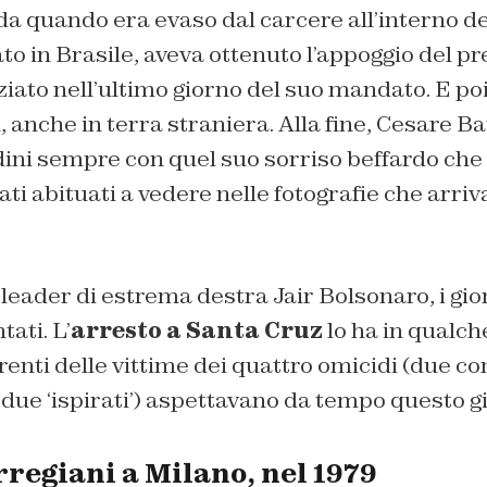
 da quando era evaso dal carcere all’interno d
to in Brasile, aveva ottenuto l’appoggio del pr
ziato nell’ultimo giorno del suo mandato. E poi,
i, anche in terra straniera. Alla fine, Cesare B
udini sempre con quel suo sorriso beffardo ch
ti abituati a vedere nelle fotografie che arri
 leader di estrema destra Jair Bolsonaro, i gior
ati. L’
arresto a Santa Cruz
lo ha in qualc
renti delle vittime dei quattro omicidi (due 
due ‘ispirati’) aspettavano da tempo questo g
orregiani a Milano, nel 1979