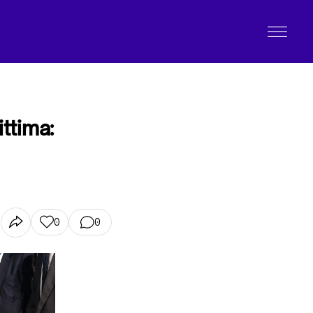
ittima:
0
0