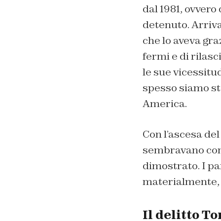
dal 1981, ovvero
detenuto. Arriva
che lo aveva gra
fermi e di rilasc
le sue vicessit
spesso siamo sta
America.
Con l’ascesa del
sembravano cont
dimostrato. I pa
materialmente, 
Il delitto T