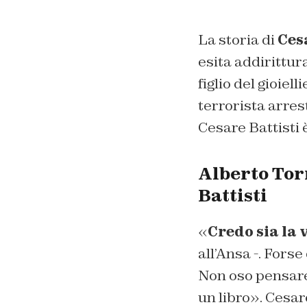
La storia di
Ces
esita addirittur
figlio del gioiell
terrorista arrest
Cesare Battisti 
Alberto Torr
Battisti
«
Credo sia la 
all’Ansa -. Fors
Non oso pensare
un libro». Cesare