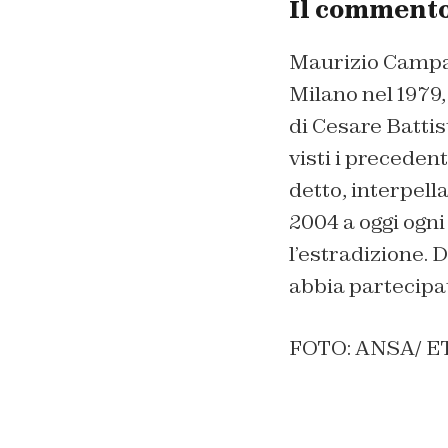
Il comment
Maurizio Campagn
Milano nel 1979,
di Cesare Battis
visti i preceden
detto, interpell
2004 a oggi ogn
l’estradizione. D
abbia partecipat
FOTO: ANSA/ 