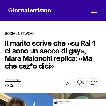
SOCIAL NETWORK
Il marito scrive che «su Rai 1
ci sono un sacco di gay»,
Tutti gli articoli
Mara Maionchi replica: «Ma
che caz*o dici»
Chi siamo
Enzo Boldi
0
0
30 Giu 2020
Contatti