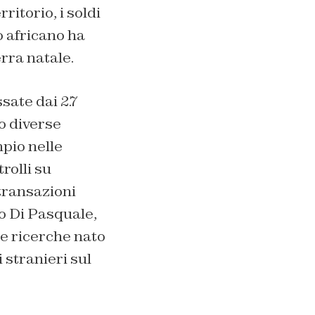
ritorio, i soldi
o africano ha
erra natale.
ssate dai 2.7
no diverse
mpio nelle
rolli su
 transazioni
co Di Pasquale,
 e ricerche nato
 stranieri sul