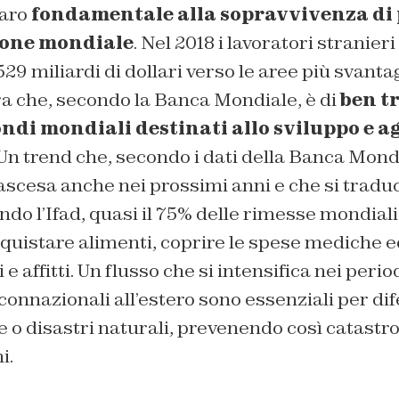
naro
fondamentale alla sopravvivenza di 
ione mondiale
. Nel 2018 i lavoratori stranier
9 miliardi di dollari verso le aree più svanta
ra che, secondo la Banca Mondiale, è di
ben tr
ondi mondiali destinati allo sviluppo e ag
 Un trend che, secondo i dati della Banca Mon
ascesa anche nei prossimi anni e che si tradu
ndo l’Ifad, quasi il 75% delle rimesse mondiali
cquistare alimenti, coprire le spese mediche e
 affitti. Un flusso che si intensifica nei periodi 
i connazionali all’estero sono essenziali per di
tie o disastri naturali, prevenendo così catastr
i.