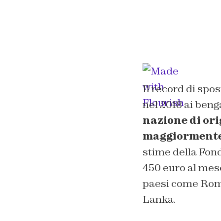
Il record di spo
nel 2018 ai beng
nazione di ori
maggiormente 
stime della Fon
450 euro al mese
paesi come Roma
Lanka.