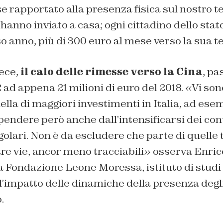
 rapportato alla presenza fisica sul nostro ter
 hanno inviato a casa; ogni cittadino dello stat
so anno, più di 300 euro al mese verso la sua t
vece,
il calo delle rimesse verso la Cina
, pa
2 ad appena 21 milioni di euro del 2018. «Vi so
uella di maggiori investimenti in Italia, ad ese
endere però anche dall’intensificarsi dei cont
golari. Non è da escludere che parte di quelle
tre vie, ancor meno tracciabili» osserva Enri
a Fondazione Leone Moressa, istituto di studi
’impatto delle dinamiche della presenza degli
.