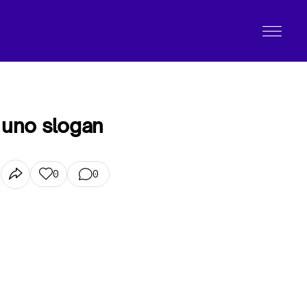
 uno slogan
0
0