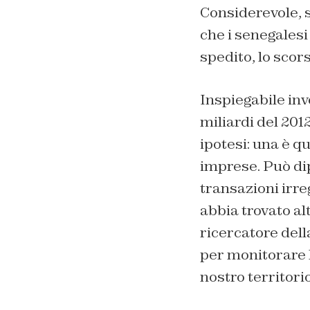
Considerevole, se
che i senegalesi
spedito, lo scor
Inspiegabile in
miliardi del 201
ipotesi: una è q
imprese. Può dip
transazioni irre
abbia trovato al
ricercatore dell
per monitorare l
nostro territorio