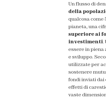
Un flusso di de
della popolaz
qualcosa come 52
pianeta, una cif
superiore ai f
investimenti
.
essere in piena 
e sviluppo. Seco
utilizzate per a
sostenere mutui e
fondi inviati da
effetti di cares
vaste dimension