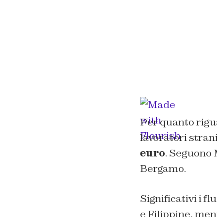
Per quanto rigua
lavoratori strani
euro
. Seguono 
Bergamo.
Significativi i 
e Filippine, men