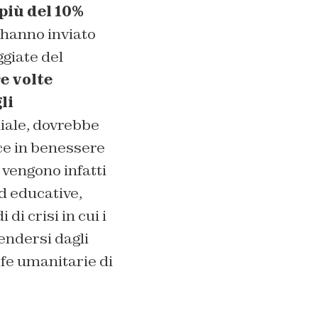
più del 10%
i hanno inviato
ggiate del
e volte
li
diale, dovrebbe
ce in benessere
 vengono infatti
d educative,
di crisi in cui i
fendersi dagli
ofe umanitarie di