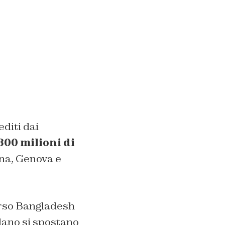
editi dai
800 milioni di
gna, Genova e
verso Bangladesh
ilano si spostano