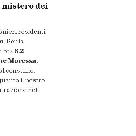
l mistero dei
ranieri residenti
o
. Per la
circa
6.2
one Moressa
,
i al consumo.
 quanto il nostro
strazione nel