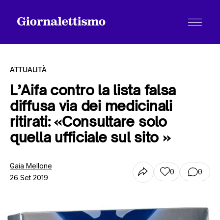
ATTUALITÀ
L’Aifa contro la lista falsa
diffusa via dei medicinali
Tutti gli articoli
ritirati: «Consultare solo
quella ufficiale sul sito »
Chi siamo
Gaia Mellone
0
0
26 Set 2019
Contatti