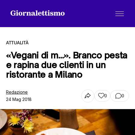
ATTUALITÀ
«Vegani di m…». Branco pesta
e rapina due clienti in un
Tutti gli articoli
ristorante a Milano
Chi siamo
Redazione
0
0
24 Mag 2018
Contatti