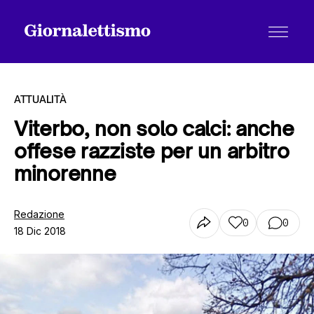
ATTUALITÀ
Viterbo, non solo calci: anche
offese razziste per un arbitro
Tutti gli articoli
minorenne
Chi siamo
Redazione
0
0
18 Dic 2018
Contatti