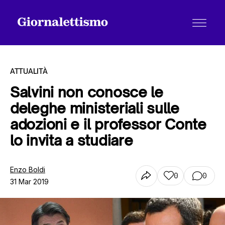
ATTUALITÀ
Salvini non conosce le
deleghe ministeriali sulle
Tutti gli articoli
adozioni e il professor Conte
lo invita a studiare
Chi siamo
Enzo Boldi
0
0
31 Mar 2019
Contatti