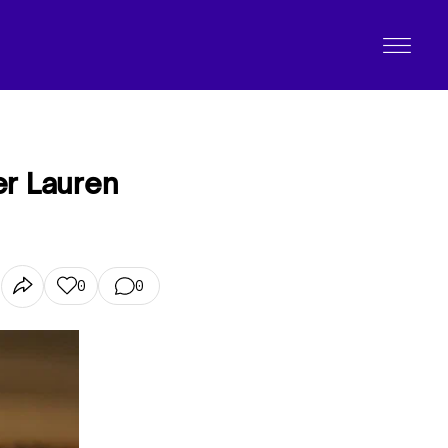
per Lauren
0
0