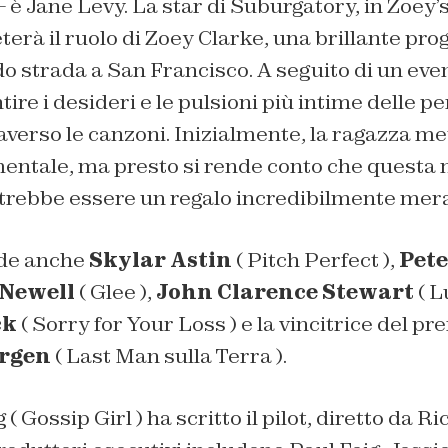
 è Jane Levy. La star di Suburgatory, in Zoey
eterà il ruolo di Zoey Clarke, una brillante p
do strada a San Francisco. A seguito di un even
tire i desideri e le pulsioni più intime delle p
averso le canzoni
. Inizialmente, la ragazza me
mentale, ma presto si rende conto che questa
trebbe essere un regalo incredibilmente mera
nde anche
Skylar Astin
(
Pitch Perfect
),
Pete
 Newell
(
Glee
),
John Clarence Stewart
(
L
ck
(
Sorry for Your Loss
) e la vincitrice del p
rgen
(
Last Man sulla Terra
).
 (
Gossip Girl
) ha scritto il pilot, diretto da R