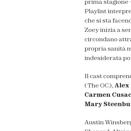
prima stagione –
Playlist interpr
che si sta facen
Zoey inizia a sen
circondano
attr
propria sanità 
indesiderata po
Il cast compre
(
The OC
.),
Alex
Carmen Cusa
Mary Steenbu
Austin Winsberg