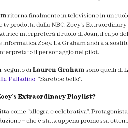
am
ritorna finalmente in televisione in un ruol
e tv prodotta dalla NBC: Zoey’s Extraordinary
’attrice interpreterà il ruolo di Joan, il capo de
 informatica Zoey. La Graham andrà a sostit
nterpretato il personaggio nel pilot.
or seguito di
Lauren Graham
sono quelli di 
la Palladino
: “
Sarebbe bello
“.
Zoey’s Extraordinary Playlist?
itta come “allegra e celebrativa”. Protagonista
uzione – che è stata appena promossa ottenend