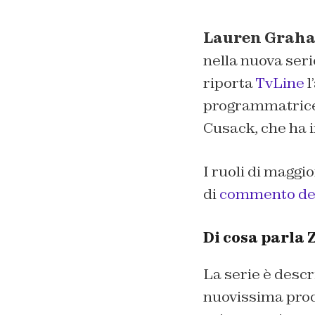
Lauren Grah
nella nuova seri
riporta
TvLine
l
programmatrice
Cusack, che ha i
I ruoli di maggi
di
commento del
Di cosa parla 
La serie è descr
nuovissima prod