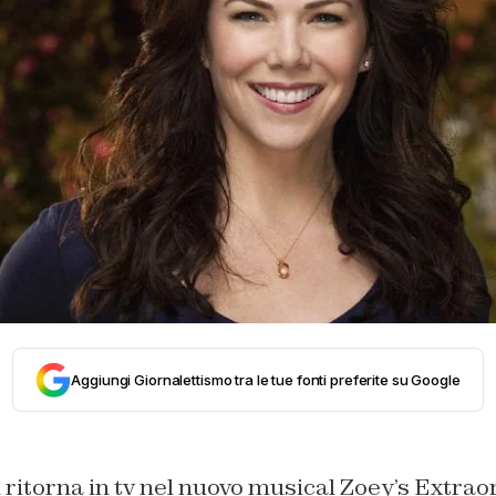
Aggiungi Giornalettismo tra le tue fonti preferite su Google
itorna in tv nel nuovo musical Zoey’s Extraor