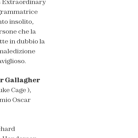
’s Extraordinary
rogrammatrice
to insolito,
ersone che la
tte in dubbio la
 maledizione
viglioso.
r Gallagher
uke Cage
),
remio Oscar
ichard