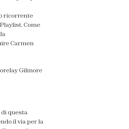
o ricorrente
 Playlist. Come
lla
uire Carmen
Lorelay Gilmore
 di questa
o il via per la