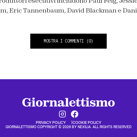
roduttori esecutivi includono Paul Feig, Jess
, Eric Tannenbaum, David Blackman e Danie
MOSTRA I COMMENTI
(0)
PRIVACY POLICY
COOKIE POLICY
GIORNALETTISMO COPYRIGHT © 2026 BY NEXILIA. ALL RIGHTS RESERVED