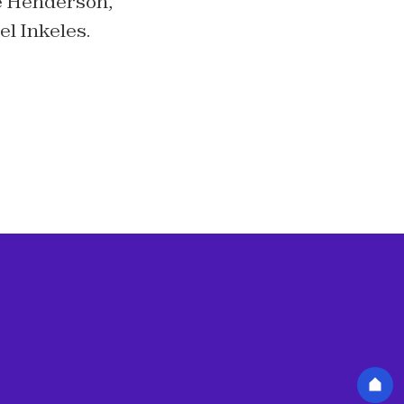
ie Henderson,
l Inkeles.