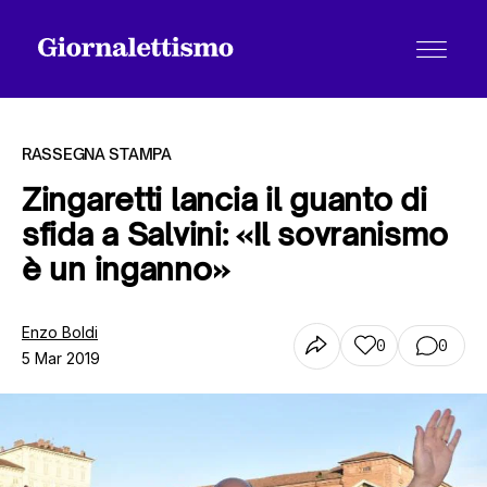
RASSEGNA STAMPA
Zingaretti lancia il guanto di
sfida a Salvini: «Il sovranismo
Tutti gli articoli
è un inganno»
Chi siamo
Enzo Boldi
0
0
5 Mar 2019
Contatti