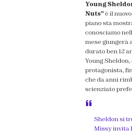
Young Sheldon
Nuts”
è il nuovo
piano sta mostra
conosciamo nel
mese giungerà a
durato ben
12 an
Young Sheldon
,
protagonista, fi
che da anni rim
scienziato prefe
Sheldon si tr
Missy
invita 