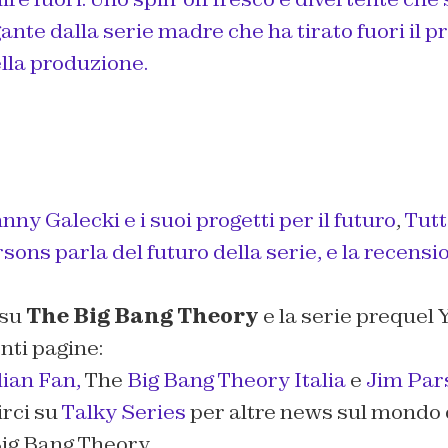
nte dalla serie madre che ha tirato fuori il p
lla produzione.
nny Galecki e i suoi progetti per il futuro
,
Tutt
sons parla del futuro della serie,
e la recensi
 su
The Big Bang Theory
e la serie prequel
Y
nti pagine:
lian Fan,
The
Big Bang Theory Italia
e
Jim Pars
irci su
Talky Series
per altre news sul mondo d
ig Bang Theory.