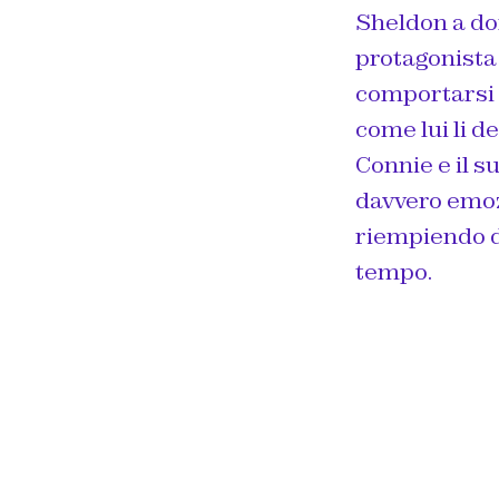
Sheldon a dor
protagonista 
comportarsi 
come lui li de
Connie
e il 
davvero emozi
riempiendo d
tempo.