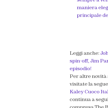
maniera elega
principale de
Leggi anche:
Joh
spin-off,
Jim Par
episodio!
Per altre novità
visitate la segue
Kaley Cuoco Ita
continua a segu
compresa The B