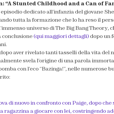
: “A Stunted Childhood and a Can of Fa
 episodio dedicato all’infanzia del giovane
She
ndo tutta la formazione che lo ha reso il per
l’immenso universo di
The Big Bang Theory
, 
 conclusione
(qui maggiori dettagli)
dopo un f
ni.
 dopo aver rivelato tanti tasselli della vita del 
nalmente svela l’origine di una parola immorta
bomba con l’eco “Bazinga!”, nelle numerose
bu
rito:
ova di nuovo in confronto con
Paige
, dopo che 
la ragazzina a giocare con lei, costringendo ad