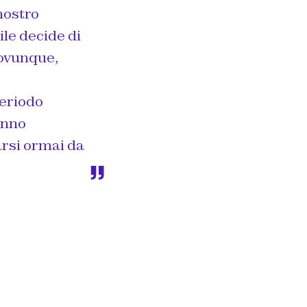
nostro
ile decide di
ovunque,
periodo
anno
rsi ormai da