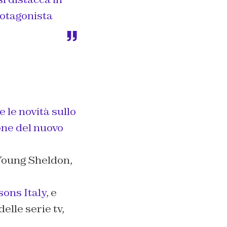
rotagonista
e le novità sullo
one del nuovo
oung Sheldon
,
ons Italy
, e
elle serie tv,