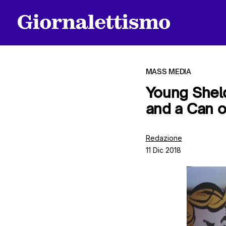
MASS MEDIA
Young Shel
and a Can o
Tutti gli articoli
Redazione
11 Dic 2018
Chi siamo
Contatti