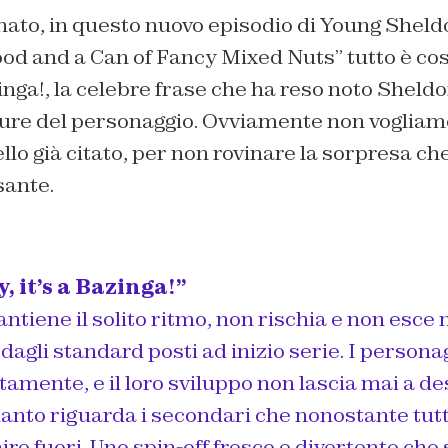
to, in questo nuovo episodio di Young Sheldon
od and a Can of Fancy Mixed Nuts” tutto è cos
zinga!, la celebre frase che ha reso noto Sheldo
ture del personaggio. Ovviamente non vogliam
uello già citato, per non rovinare la sorpresa c
sante.
y, it’s a Bazinga!”
ntiene il solito ritmo, non rischia e non esce 
e dagli standard posti ad inizio serie. I person
ttamente, e il loro sviluppo non lascia mai a d
anto riguarda i secondari che nonostante tut
re fuori. Uno spin-off fresco e divertente che s