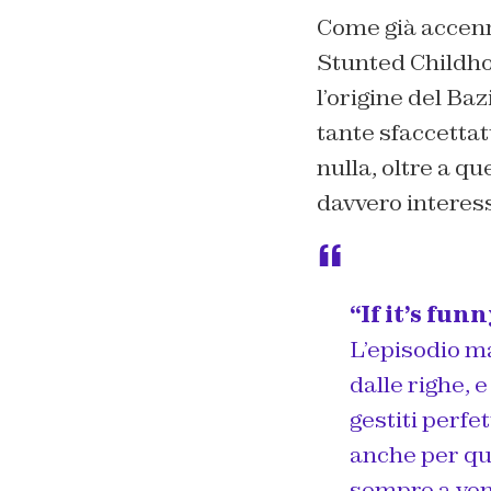
Come già accenna
Stunted Childho
l’origine del Ba
tante sfaccetta
nulla, oltre a q
davvero interes
“If it’s funn
L’episodio ma
dalle righe, 
gestiti perfe
anche per qu
sempre a veni