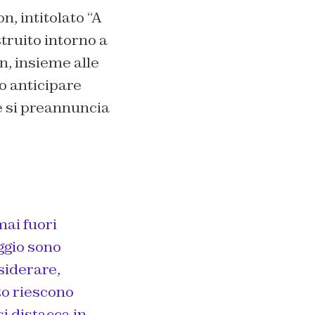
, intitolato “A
truito intorno a
n, insieme alle
o anticipare
he si preannuncia
mai fuori
aggio sono
esiderare,
to riescono
i distacca in