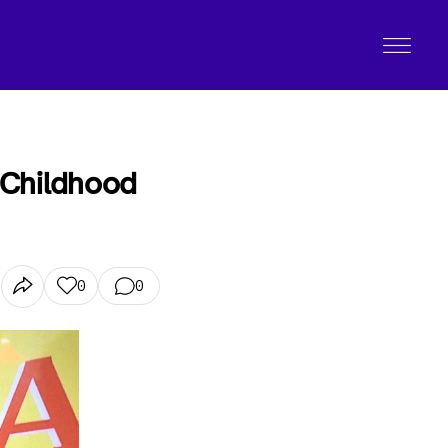
 Childhood
0
0