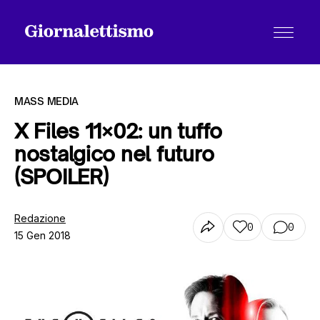
MASS MEDIA
X Files 11×02: un tuffo
nostalgico nel futuro
Tutti gli articoli
(SPOILER)
Chi siamo
Redazione
0
0
15 Gen 2018
Contatti