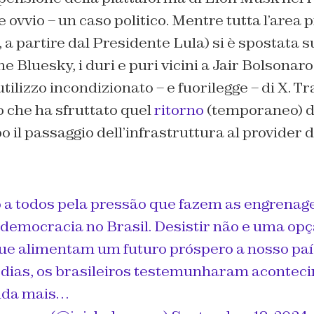
 ovvio – un caso politico. Mentre tutta l’area p
 a partire dal Presidente Lula) si è spostata s
 Bluesky, i duri e puri vicini a Jair Bolsonar
tilizzo incondizionato – e fuorilegge – di X. Tr
to che ha sfruttato quel
ritorno
(temporaneo) d
 il passaggio dell’infrastruttura al provider d
 a todos pela pressão que fazem as engrenage
 democracia no Brasil. Desistir não e uma opç
ue alimentam um futuro próspero a nosso paí
 dias, os brasileiros testemunharam acontec
nda mais…