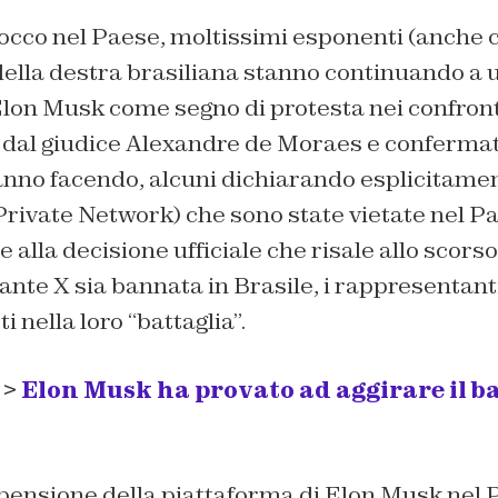
locco nel Paese, moltissimi esponenti (anche 
lla destra brasiliana stanno continuando a ut
Elon Musk come segno di protesta nei confront
 dal giudice Alexandre de Moraes e confermat
nno facendo, alcuni dichiarando esplicitamen
Private Network) che sono state vietate nel P
alla decisione ufficiale che risale allo scorso
te X sia bannata in Brasile, i rappresentanti
 nella loro “battaglia”.
 >
Elon Musk ha provato ad aggirare il ba
spensione della piattaforma di Elon Musk nel 