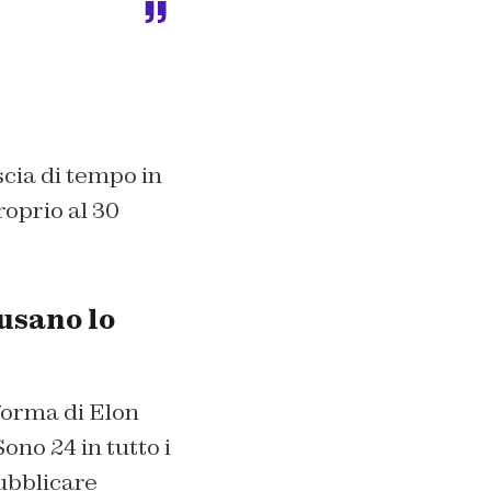
scia di tempo in
roprio al 30
 usano lo
forma di Elon
no 24 in tutto i
ubblicare