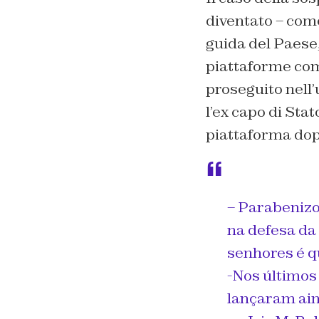
diventato – come
guida del Paese,
piattaforme come
proseguito nell’u
l’ex capo di Sta
piattaforma dopo
– Parabenizo
na defesa da
senhores é q
-Nos últimos
lançaram ai