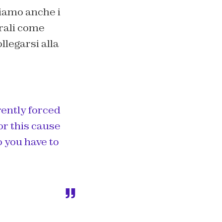
viamo anche i
erali come
llegarsi alla
rently forced
or this cause
o you have to