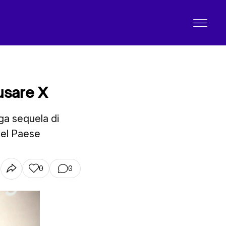
 usare X
nga sequela di
nel Paese
0
0