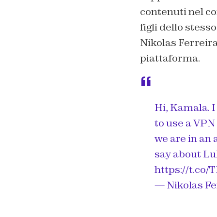
contenuti nel co
figli dello stes
Nikolas Ferreira
piattaforma.
Hi, Kamala. I
to use a VPN 
we are in an 
say about Lu
https://t.c
— Nikolas F