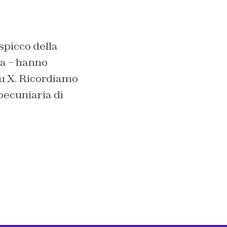
spicco della
ma – hanno
su X. Ricordiamo
pecuniaria di