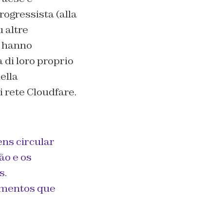
rogressista (alla
u altre
o hanno
a di loro proprio
ella
i rete Cloudfare.
ns circular
ão e os
s.
imentos que