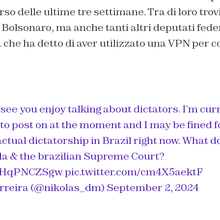
rso delle ultime tre settimane. Tra di loro tro
so Bolsonaro, ma anche tanti altri deputati fed
 che ha detto di aver utilizzato una VPN per co
 see you enjoy talking about dictators. I’m cur
to post on at the moment and I may be fined f
actual dictatorship in Brazil right now. What d
la & the brazilian Supreme Court?
o/THqPNCZSgw
pic.twitter.com/cm4X5aektF
erreira (@nikolas_dm)
September 2, 2024