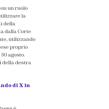
con un ruolo
ilizzare la
i della
a dalla Corte
te, utilizzando
aese proprio
 30 agosto.
 della destra
ndo di X in
Paese è