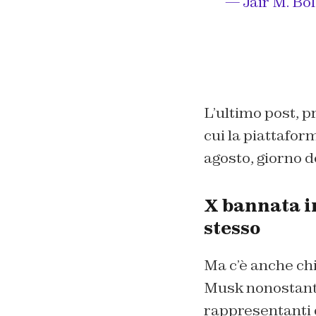
— Jair M. Bo
L’ultimo post, p
cui la piattaform
agosto, giorno d
X bannata in
stesso
Ma c’è anche chi
Musk nonostante
rappresentanti d