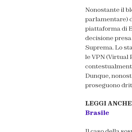
Nonostante il b
parlamentare) de
piattaforma di 
decisione presa
Suprema. Lo sta
le VPN (Virtual 
contestualmente 
Dunque, nonostan
proseguono dritti
LEGGI ANCHE
Brasile
Il caso della so