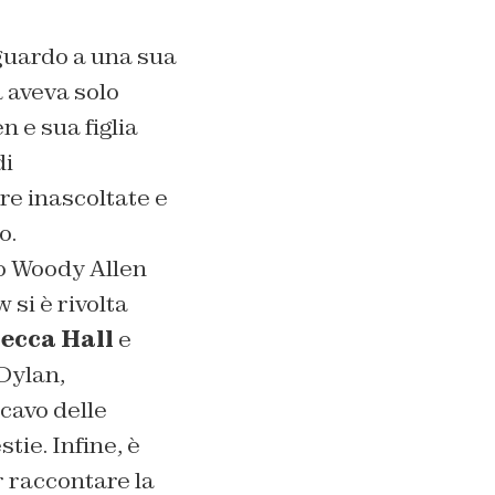
guardo a una sua
 aveva solo
 e sua figlia
di
e inascoltate e
o.
o Woody Allen
 si è rivolta
ecca Hall
e
Dylan,
icavo delle
tie. Infine, è
 raccontare la