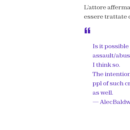
L’attore afferma
essere trattate 
Is it possibl
assault/abus
I think so.
The intention
ppl of such c
as well.
— AlecBaldw