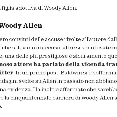
, figlia adottiva di Woody Allen.
i Woody Allen
rò convinti delle accuse rivolte all’autore dalla
 che si levano in accusa, altre si sono levate i
e, una delle più prestigiose è sicuramente que
moso attore ha parlato della vicenda tram
itter
. In un primo post, Baldwin si è sofferm
 indagini svolte su Allen in passato non abbiano
na evidenza. Ha inoltre affermato che sarebbe
ire la cinquantennale carriera di Woody Allen 
.