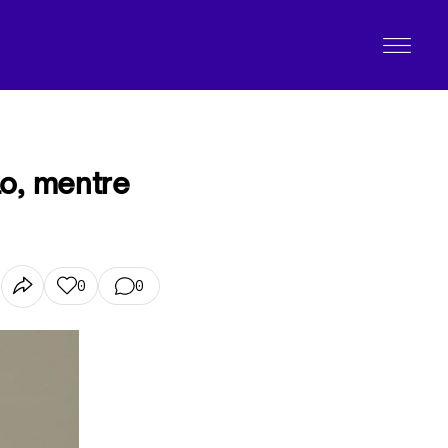
lo, mentre
0
0