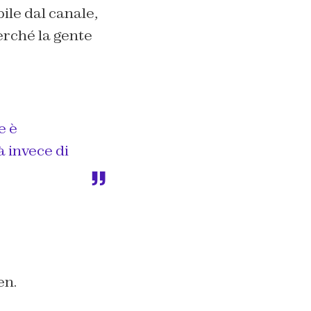
bile dal canale,
erché la gente
e è
 invece di