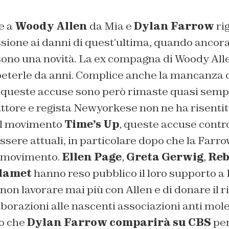
e a
Woody Allen
da Mia e
Dylan Farrow
ri
sione ai danni di quest’ultima, quando ancora
sono una novità. La ex compagna di Woody Allen
peterle da anni. Complice anche la mancanza 
 queste accuse sono però rimaste quasi sempr
’attore e regista Newyorkese non ne ha risentit
el movimento
Time’s Up
, queste accuse contr
ssere attuali, in particolare dopo che la Farrow
l movimento.
Ellen Page
,
Greta Gerwig
,
Reb
lamet
hanno reso pubblico il loro supporto a 
on lavorare mai più con Allen e di donare il r
borazioni alle nascenti associazioni anti moles
o che
Dylan Farrow comparirà su CBS
per