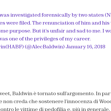
was investigated forensically by two states (
s were filed. The renunciation of him and his
me purpose. But it’s unfair and sad to me. I 
was one of the privileges of my career.
in(HABF) (@AlecBaldwin)
January 16, 2018
eet, Baldwin è tornato sull’argomento. In part
e non creda che sostenere l’innocenza di Wood
ontro le vittime di pedofilia e, più in generale, 