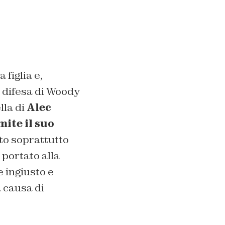
 figlia e,
n difesa di Woody
lla di
Alec
ite il suo
ato soprattutto
 portato alla
 ingiusto e
a causa di