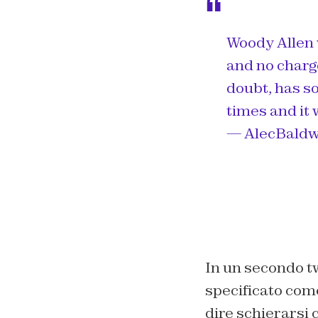
Woody Allen 
and no charge
doubt, has so
times and it 
— AlecBaldw
In un secondo tw
specificato com
dire schierarsi c