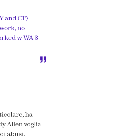
NY and CT)
 work, no
worked w WA 3
icolare, ha
y Allen voglia
di abusi.