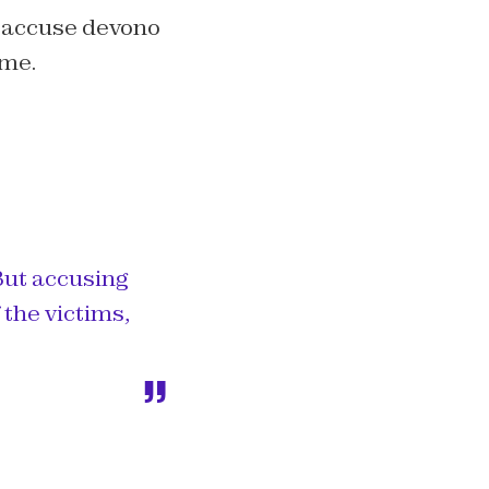
le accuse devono
ime.
But accusing
 the victims,